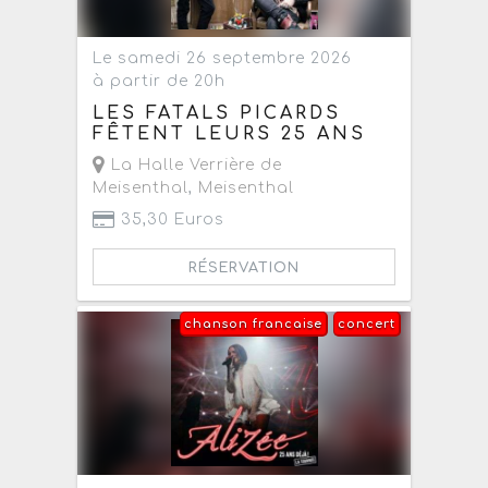
Le samedi 26 septembre 2026
à partir de 20h
LES FATALS PICARDS
FÊTENT LEURS 25 ANS
La Halle Verrière de
Meisenthal
,
Meisenthal
35,30 Euros
RÉSERVATION
chanson francaise
concert