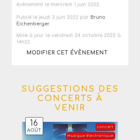
évènement le mercredi 1 juin 2022
Publié le jeudi 2 juin 2022 par
Bruno
Eichenberger
Mise à jour le vendredi 24 octobre 2025 à
14h22
MODIFIER CET ÉVÈNEMENT
SUGGESTIONS DES
CONCERTS À
VENIR
16
concert
AOÛT
musique électronique