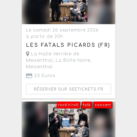
Le samedi 26 septembre 2026
à partir de 20h
LES FATALS PICARDS (FR)
La Halle Verrière de
Meisenthal
, La Boîte Noire,
Meisenthal
33 Euros
RÉSERVER SUR SEETICKETS.FR
rock'n'roll
folk
concert