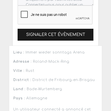
SIGNALER CET ÉVÈNEMENT
Lieu :
Immer wieder sonntags Arena
Adresse :
Roland-Mack-Ring
Ville :
Rust
District :
District de Fribourg-en-Brisgau
Land :
Bade-Wurtemberg
Pays :
Allemagne
Un utilisateur connecté a annoncé cet