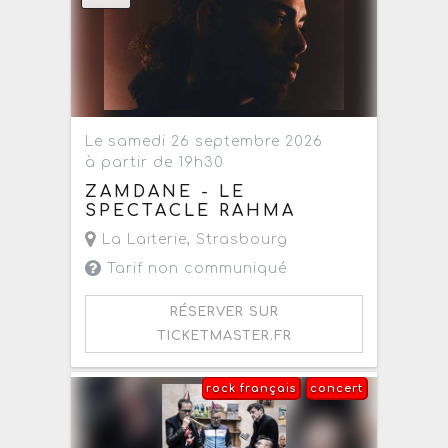
Le samedi 26 septembre 2026
à partir de 19h30
ZAMDANE - LE
SPECTACLE RAHMA
La Laiterie
,
Strasbourg
Tarif non communiqué
RÉSERVER SUR
TICKETMASTER.FR
rock français
concert