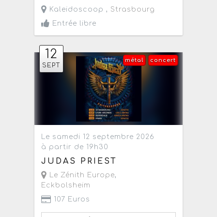
Kaleidoscoop ,
Strasbourg
Entrée libre
12
métal
concert
SEPT
Le samedi 12 septembre 2026
à partir de 19h30
JUDAS PRIEST
Le Zénith Europe
,
Eckbolsheim
107 Euros