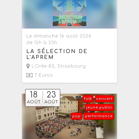
Le dimanche 16 août 2026
de 12h à 23h
LA SÉLECTION DE
L'APREM
L'Orée 85
,
Strasbourg
7 Euros
18
23
folk
concert
AOÛT
AOÛT
jeune public
pop
performance