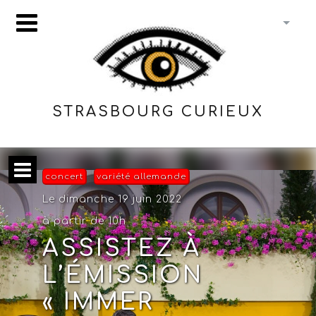
STRASBOURG CURIEUX
concert
variété allemande
Le dimanche 19 juin 2022
à partir de 10h
ASSISTEZ À
L’ÉMISSION
« IMMER