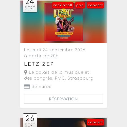
24
rock'n'roll
pop
concert
SEPT
Le jeudi 24 septembre 2026
à partir de 20h
LETZ ZEP
Le palais de la musique et
des congrès, PMC
,
Strasbourg
85 Euros
RÉSERVATION
26
concert
SEPT