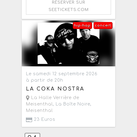
RÉSERVER SUR
SEETICKETS.COM
hip-hop
concert
Le samedi 12 septembre 2026
à partir de 20h
LA COKA NOSTRA
La Halle Verrière de
Meisenthal
, La Boîte Noire,
Meisenthal
23 Euros