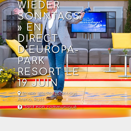
WIEDER
SONNTAGS
» EN
DIRECT
D’EUROPA-
PARK
RESORT LE
19 JUIN
Immer wieder sonntags
Arena
,
Rust
Tarif non communiqué