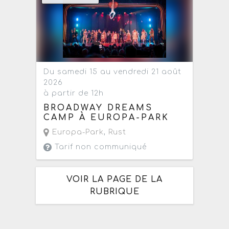
Du samedi 15 au vendredi 21 août
2026
à partir de 12h
BROADWAY DREAMS
CAMP À EUROPA-PARK
Europa-Park
,
Rust
Tarif non communiqué
VOIR LA PAGE DE LA
RUBRIQUE