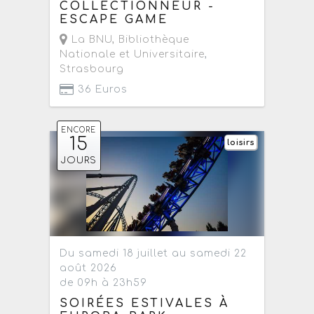
COLLECTIONNEUR -
ESCAPE GAME
La BNU, Bibliothèque
Nationale et Universitaire
,
Strasbourg
36 Euros
ENCORE
15
loisirs
JOURS
Du samedi 18 juillet au samedi 22
août 2026
de 09h à 23h59
SOIRÉES ESTIVALES À