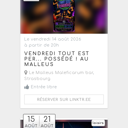
Le vendredi 14 août 2026
à partir de 20h
VENDREDI TOUT EST
PER... POSSÉDÉ ! AU
MALLEUS
Le Malleus Maleficarum bar
,
Strasbourg
Entrée libre
RÉSERVER SUR LINKTR.EE
15
21
loisirs
AOÛT
AOÛT