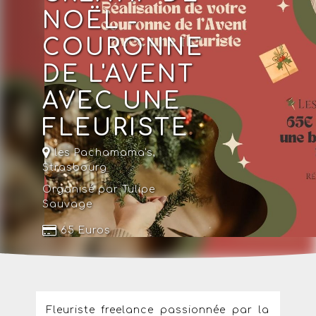
NOËL -
COURONNE
DE L'AVENT
AVEC UNE
FLEURISTE
les Pachamama's,
Strasbourg
Organisé par Tulipe
Sauvage
65 Euros
Fleuriste freelance passionnée par la