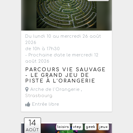
Du lundi 10 au mercredi 26 août
2026
de 10h à 17h30
- Prochaine date le mercredi 12
août 2026
PARCOURS VIE SAUVAGE
- LE GRAND JEU DE
PISTE À L’ORANGERIE
Arche de l'Orangerie ,
Strasbourg
Entrée libre
14
loisirs
vtep
geek
jeux
AOÛT