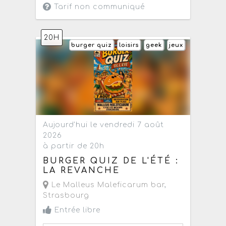
Tarif non communiqué
20H
burger quiz
loisirs
geek
jeux
Aujourd'hui le vendredi 7 août
2026
à partir de 20h
BURGER QUIZ DE L'ÉTÉ :
LA REVANCHE
Le Malleus Maleficarum bar
,
Strasbourg
Entrée libre