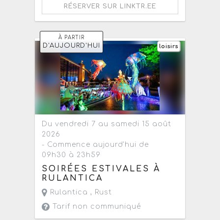
RÉSERVER SUR LINKTR.EE
À PARTIR
D'AUJOURD'HUI
loisirs
Du vendredi 7 au samedi 15 août
2026
- Commence aujourd'hui de
09h30 à 23h59
SOIRÉES ESTIVALES À
RULANTICA
Rulantica ,
Rust
Tarif non communiqué