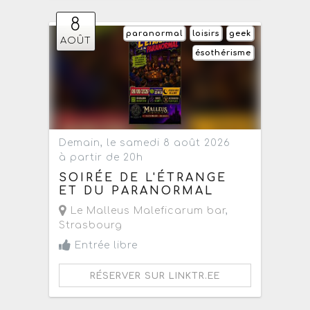
8
paranormal
loisirs
geek
AOÛT
ésothérisme
Demain, le samedi 8 août 2026
à partir de 20h
SOIRÉE DE L'ÉTRANGE
ET DU PARANORMAL
Le Malleus Maleficarum bar
,
Strasbourg
Entrée libre
RÉSERVER SUR LINKTR.EE