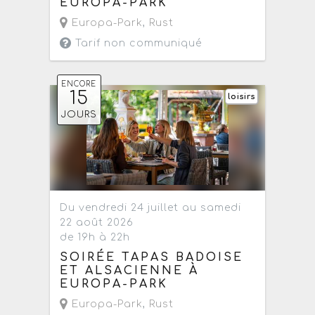
EUROPA-PARK
Europa-Park
,
Rust
Tarif non communiqué
ENCORE
15
loisirs
JOURS
Du vendredi 24 juillet au samedi
22 août 2026
de 19h à 22h
SOIRÉE TAPAS BADOISE
ET ALSACIENNE À
EUROPA-PARK
Europa-Park
,
Rust