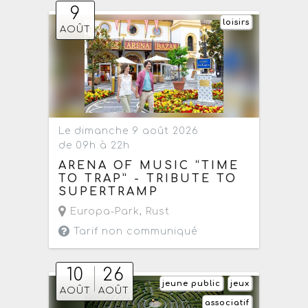
9
loisirs
AOÛT
Le dimanche 9 août 2026
de 09h à 22h
ARENA OF MUSIC “TIME
TO TRAP” - TRIBUTE TO
SUPERTRAMP
Europa-Park
,
Rust
Tarif non communiqué
10
26
jeune public
jeux
AOÛT
AOÛT
associatif