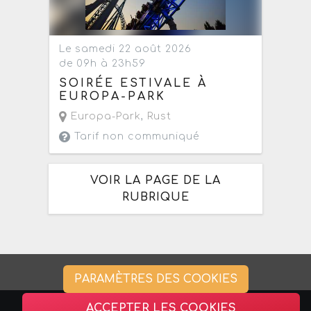
Le samedi 22 août 2026
de 09h à 23h59
SOIRÉE ESTIVALE À
EUROPA-PARK
Europa-Park
,
Rust
Tarif non communiqué
VOIR LA PAGE DE LA
RUBRIQUE
PARAMÈTRES DES COOKIES
ACCEPTER LES COOKIES