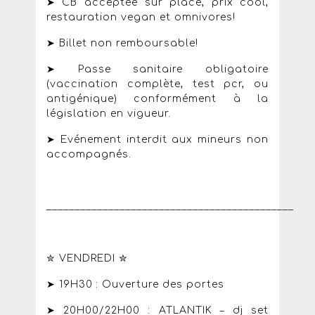
➤ CB acceptée sur place, prix cool,
restauration vegan et omnivores!
➤ Billet non remboursable!
➤ Passe sanitaire obligatoire
(vaccination complète, test pcr, ou
antigénique) conformément à la
législation en vigueur.
➤ Evénement interdit aux mineurs non
accompagnés.
____________________________________________
✮ VENDREDI ✮
➤ 19H30 : Ouverture des portes
➤ 20H00/22H00 : ATLANTIK – dj set