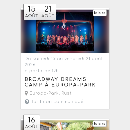
15
21
loisirs
AOÛT
AOÛT
Du samedi 15 au vendredi 21 août
2026
à partir de 12h
BROADWAY DREAMS
CAMP À EUROPA-PARK
Europa-Park
,
Rust
Tarif non communiqué
16
loisirs
AOÛT