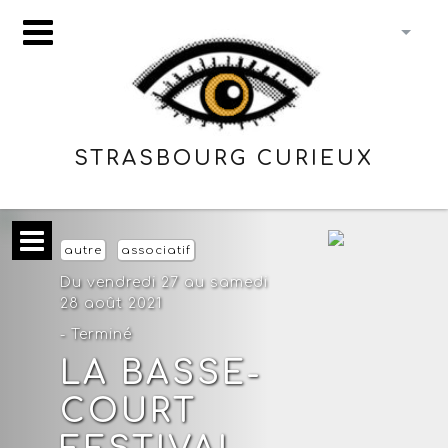
STRASBOURG CURIEUX
autre
associatif
Du vendredi 27 au samedi
28 août 2021
- Terminé
LA BASSE-
COURT