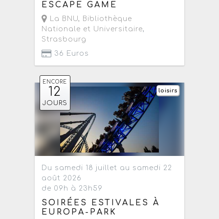
ESCAPE GAME
La BNU, Bibliothèque
Nationale et Universitaire
,
Strasbourg
36 Euros
ENCORE
12
loisirs
JOURS
Du samedi 18 juillet au samedi 22
août 2026
de 09h à 23h59
SOIRÉES ESTIVALES À
EUROPA-PARK