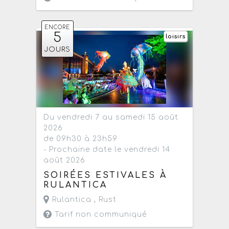
ENCORE
5
loisirs
JOURS
Du vendredi 7 au samedi 15 août
2026
de 09h30 à 23h59
- Prochaine date le vendredi 14
août 2026
SOIRÉES ESTIVALES À
RULANTICA
Rulantica ,
Rust
Tarif non communiqué