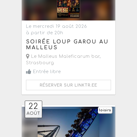
Le mercredi 19 août 2026
à partir de 20h
SOIRÉE LOUP GAROU AU
MALLEUS
Le Malleus Maleficarum bar
,
Strasbourg
Entrée libre
RÉSERVER SUR LINKTR.EE
22
loisirs
AOÛT