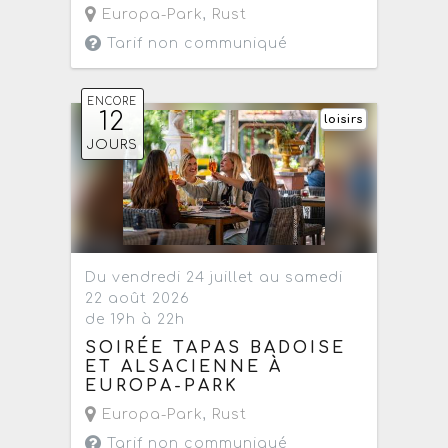
Europa-Park
,
Rust
Tarif non communiqué
ENCORE
12
loisirs
JOURS
Du vendredi 24 juillet au samedi
22 août 2026
de 19h à 22h
SOIRÉE TAPAS BADOISE
ET ALSACIENNE À
EUROPA-PARK
Europa-Park
,
Rust
Tarif non communiqué