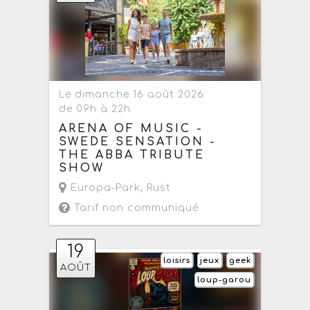
Le dimanche 16 août 2026
de 09h à 22h
ARENA OF MUSIC -
SWEDE SENSATION -
THE ABBA TRIBUTE
SHOW
Europa-Park
,
Rust
Tarif non communiqué
19
loisirs
jeux
geek
AOÛT
loup-garou