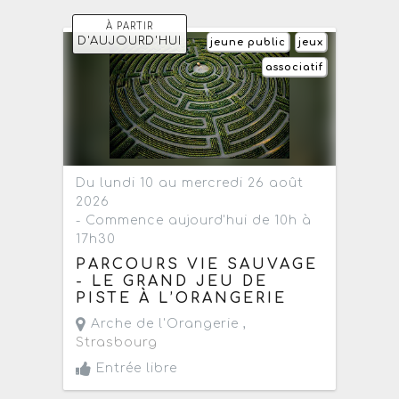
À PARTIR
D'AUJOURD'HUI
jeune public
jeux
associatif
Du lundi 10 au mercredi 26 août
2026
- Commence aujourd'hui de 10h à
17h30
PARCOURS VIE SAUVAGE
- LE GRAND JEU DE
PISTE À L’ORANGERIE
Arche de l'Orangerie ,
Strasbourg
Entrée libre