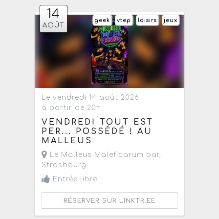
14
geek
vtep
loisirs
jeux
AOÛT
Le vendredi 14 août 2026
à partir de 20h
VENDREDI TOUT EST
PER... POSSÉDÉ ! AU
MALLEUS
Le Malleus Maleficarum bar
,
Strasbourg
Entrée libre
RÉSERVER SUR LINKTR.EE