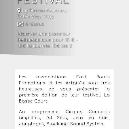
FESTIVAL
Le Terrain Aventure
Eclés Vigy
,
Vigy
10 Euros
Réserver une place sur
helloasso.com
pour 15 € -
10€ la journée 15€ les 2
Les associations East Roots
Promotions et les Artgités sont très
heureuses de vous présenter la
première édition de leur festival: La
Basse Court.
Au programme: Cirque, Concerts
amplifiés, DJ Sets, Jeux en bois,
Jonglages, Slackline, Sound System.