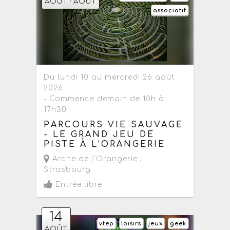
AOÛT
AOÛT
associatif
Du lundi 10 au mercredi 26 août
2026
- Commence demain de 10h à
17h30
PARCOURS VIE SAUVAGE
- LE GRAND JEU DE
PISTE À L’ORANGERIE
Arche de l'Orangerie ,
Strasbourg
Entrée libre
14
vtep
loisirs
jeux
geek
AOÛT