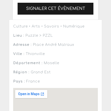
SIGNALER CET ÉVÈNEMENT
Culture • Arts • Savoirs • Numérique
Lieu :
Puzzle > PZZL
Adresse :
Place André Malraux
Ville :
Thionville
Département :
Moselle
Région :
Grand Est
Pays :
France