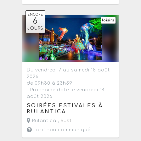
ENCORE
6
loisirs
JOURS
Du vendredi 7 au samedi 15 août
2026
de 09h30 à 23h59
- Prochaine date le vendredi 14
août 2026
SOIRÉES ESTIVALES À
RULANTICA
Rulantica ,
Rust
Tarif non communiqué