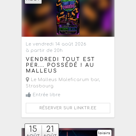
Le vendredi 14 août 2026
à partir de 20h
VENDREDI TOUT EST
PER... POSSÉDÉ ! AU
MALLEUS
Le Malleus Maleficarum bar
,
Strasbourg
Entrée libre
RÉSERVER SUR LINKTR.EE
15
21
loisirs