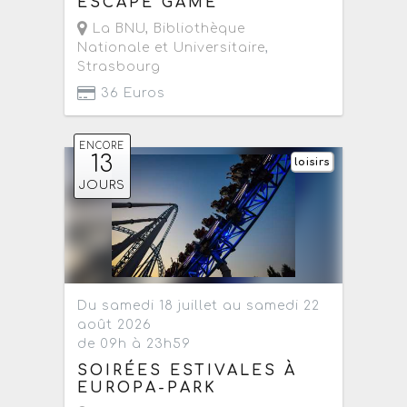
ESCAPE GAME
La BNU, Bibliothèque
Nationale et Universitaire
,
Strasbourg
36 Euros
ENCORE
13
loisirs
JOURS
Du samedi 18 juillet au samedi 22
août 2026
de 09h à 23h59
SOIRÉES ESTIVALES À
EUROPA-PARK