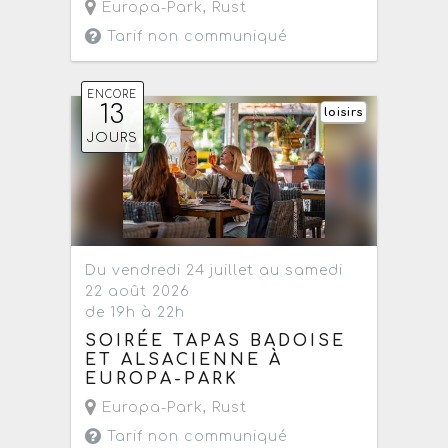
Europa-Park
,
Rust
Tarif non communiqué
ENCORE
13
loisirs
JOURS
Du vendredi 24 juillet au samedi
22 août 2026
de 19h à 22h
SOIRÉE TAPAS BADOISE
ET ALSACIENNE À
EUROPA-PARK
Europa-Park
,
Rust
Tarif non communiqué