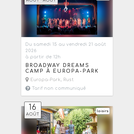
AOÛT
AOÛT
Du samedi 15 au vendredi 21 août
2026
à partir de 12h
BROADWAY DREAMS
CAMP À EUROPA-PARK
Europa-Park
,
Rust
Tarif non communiqué
16
loisirs
AOÛT