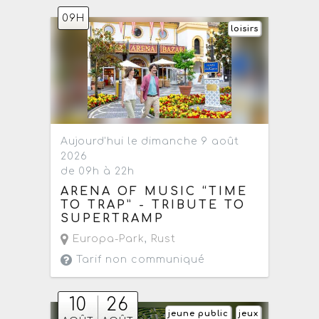
09H
loisirs
Aujourd'hui le dimanche 9 août
2026
de 09h à 22h
ARENA OF MUSIC “TIME
TO TRAP” - TRIBUTE TO
SUPERTRAMP
Europa-Park
,
Rust
Tarif non communiqué
10
26
jeune public
jeux