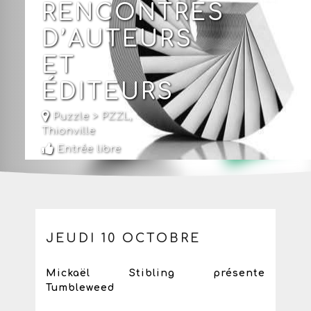
RENCONTRES
D’AUTEURS
ET
ÉDITEURS
Puzzle > PZZL
,
Thionville
Entrée libre
JEUDI 10 OCTOBRE
Mickaël Stibling présente
Tumbleweed