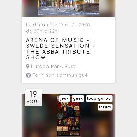
Le dimanche 16 août 2026
de 09h à 22h
ARENA OF MUSIC -
SWEDE SENSATION -
THE ABBA TRIBUTE
SHOW
Europa-Park
,
Rust
Tarif non communiqué
19
jeux
geek
loup-garou
AOÛT
loisirs