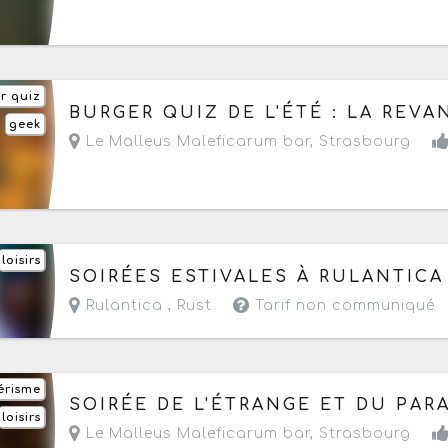
r quiz
Demain, le vendredi 7 août 2026
à partir de 2
BURGER QUIZ DE L'ÉTÉ : LA REV
geek
Le Malleus Maleficarum bar
,
Strasbourg
loisirs
Du vendredi 7 au samedi 15 août 2026
SOIRÉES ESTIVALES À RULANTICA
- Commence demain de 09h30 à 23h59
Rulantica ,
Rust
Tarif non communiqué
érisme
Le samedi 8 août 2026
à partir de 20h
SOIRÉE DE L'ÉTRANGE ET DU PA
loisirs
Le Malleus Maleficarum bar
,
Strasbourg