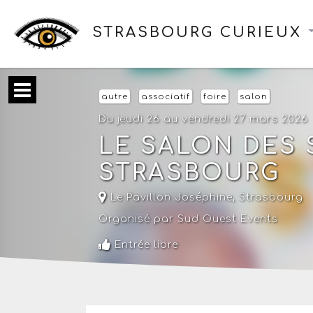
STRASBOURG CURIEUX
autre
associatif
foire
salon
Du jeudi 26 au vendredi 27 mars 2026
LE SALON DES 
STRASBOURG
Le Pavillon Joséphine
,
Strasbourg
Organisé par Sud Ouest Events
Entrée libre