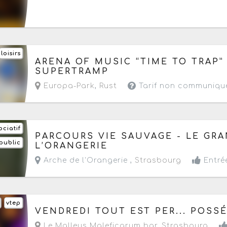
loisirs
Le dimanche 9 août 2026
de 09h à 22h
ARENA OF MUSIC “TIME TO TRAP”
SUPERTRAMP
Europa-Park
,
Rust
Tarif non communiqu
ociatif
Du lundi 10 au mercredi 26 août 2026
de 10h à
PARCOURS VIE SAUVAGE - LE GRA
public
- Prochaine date le mercredi 12 août 2026
L’ORANGERIE
Arche de l'Orangerie ,
Strasbourg
Entrée
vtep
Le vendredi 14 août 2026
à partir de 20h
VENDREDI TOUT EST PER... POSS
Le Malleus Maleficarum bar
,
Strasbourg