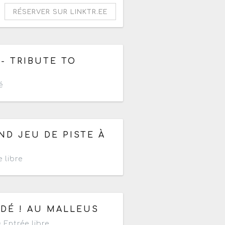
RÉSERVER SUR LINKTR.EE
 - TRIBUTE TO
é
 17h30
ND JEU DE PISTE À
 libre
ÉDÉ ! AU MALLEUS
Entrée libre