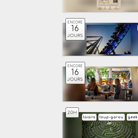
ENCORE
16
JOURS
ENCORE
16
JOURS
20H
loisirs
loup-garou
geek