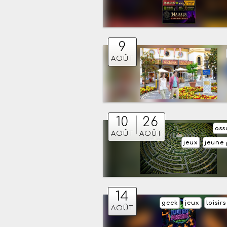
9
AOÛT
10
26
ass
AOÛT
AOÛT
jeux
jeune 
14
geek
jeux
loisirs
AOÛT