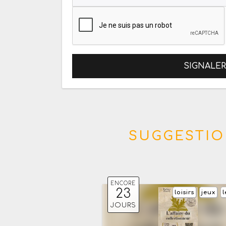
SIGNALE
SUGGESTIO
ENCORE
23
loisirs
jeux
l
JOURS