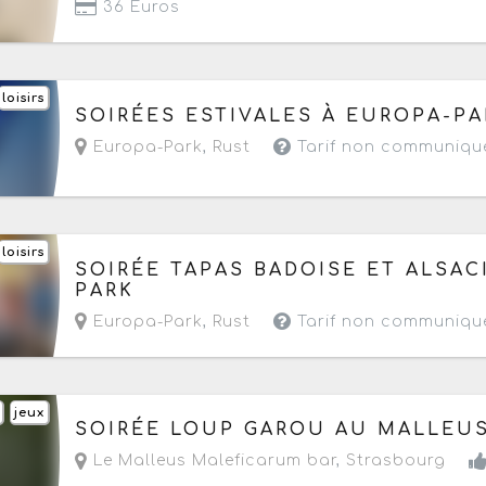
36 Euros
loisirs
Du samedi 18 juillet au samedi 22 août 2026
d
SOIRÉES ESTIVALES À EUROPA-PA
Europa-Park
,
Rust
Tarif non communiqu
loisirs
Du vendredi 24 juillet au samedi 22 août 2026
SOIRÉE TAPAS BADOISE ET ALSAC
PARK
Europa-Park
,
Rust
Tarif non communiqu
jeux
Aujourd'hui le jeudi 6 août 2026
à partir de 20
SOIRÉE LOUP GAROU AU MALLEU
Le Malleus Maleficarum bar
,
Strasbourg