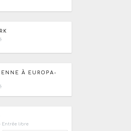
e 09h à 23h59
RK
é
de 19h à 22h
IENNE À EUROPA-
é
h
S
Entrée libre