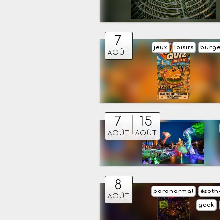
7
jeux
loisirs
burge
AOÛT
7
15
AOÛT
AOÛT
8
paranormal
ésoth
AOÛT
geek