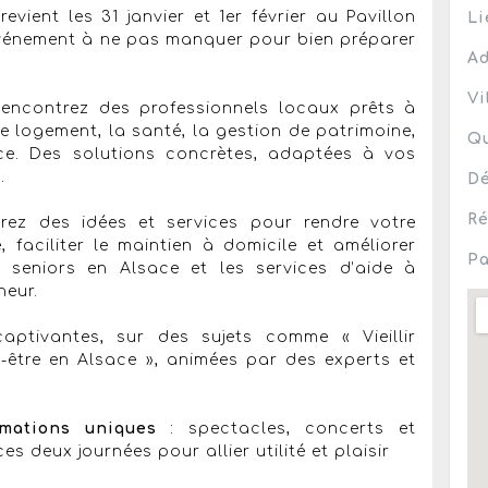
vient les 31 janvier et 1er février au Pavillon
Li
événement à ne pas manquer pour bien préparer
Ad
Vi
Rencontrez des professionnels locaux prêts à
e logement, la santé, la gestion de patrimoine,
Qu
e. Des solutions concrètes, adaptées à vos
.
Dé
Ré
ez des idées et services pour rendre votre
 faciliter le maintien à domicile et améliorer
Pa
s seniors en Alsace et les services d’aide à
neur.
captivantes, sur des sujets comme « Vieillir
-être en Alsace », animées par des experts et
imations uniques
: spectacles, concerts et
s deux journées pour allier utilité et plaisir