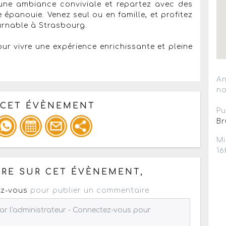
 une ambiance conviviale et repartez avec des
e épanouie. Venez seul ou en famille, et profitez
urnable à Strasbourg.
r vivre une expérience enrichissante et pleine
An
no
 CET ÉVÈNEMENT
Pu
Br
Mi
pour un : mail / forum / réseau social
16
RE SUR CET ÉVÈNEMENT,
z-vous
pour publier un commentaire