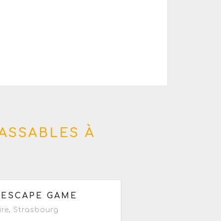
ASSABLES À
partir de 20h
 ESCAPE GAME
ire
,
Strasbourg