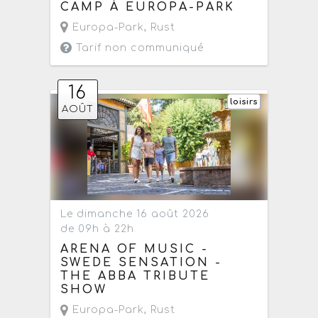
CAMP À EUROPA-PARK
Europa-Park
,
Rust
Tarif non communiqué
16
loisirs
AOÛT
Le dimanche 16 août 2026
de 09h à 22h
ARENA OF MUSIC -
SWEDE SENSATION -
THE ABBA TRIBUTE
SHOW
Europa-Park
,
Rust