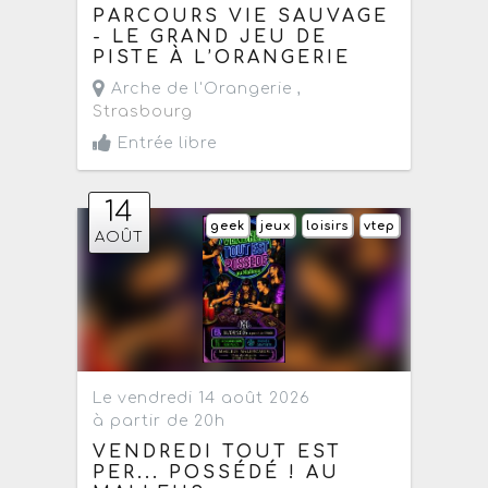
PARCOURS VIE SAUVAGE
- LE GRAND JEU DE
PISTE À L’ORANGERIE
Arche de l'Orangerie ,
Strasbourg
Entrée libre
14
geek
jeux
loisirs
vtep
AOÛT
Le vendredi 14 août 2026
à partir de 20h
VENDREDI TOUT EST
PER... POSSÉDÉ ! AU