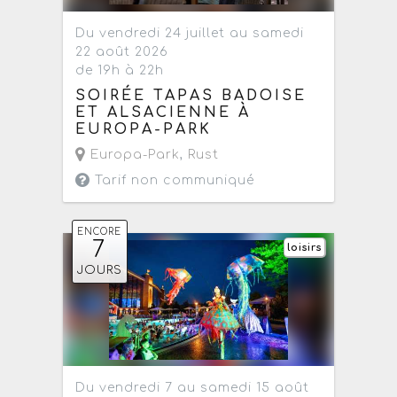
Du vendredi 24 juillet au samedi
22 août 2026
de 19h à 22h
SOIRÉE TAPAS BADOISE
ET ALSACIENNE À
EUROPA-PARK
Europa-Park
,
Rust
Tarif non communiqué
ENCORE
7
loisirs
JOURS
Du vendredi 7 au samedi 15 août