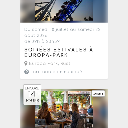
Du samedi 18 juillet au samedi 22
août 2026
de 09h à 23h59
SOIRÉES ESTIVALES À
EUROPA-PARK
Europa-Park
,
Rust
Tarif non communiqué
ENCORE
14
loisirs
JOURS