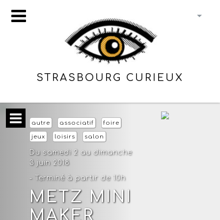
STRASBOURG CURIEUX
autre
associatif
foire
jeux
loisirs
salon
Du samedi 2 au dimanche
3 juin 2018
- Terminé à partir de 10h
METZ MINI
MAKER