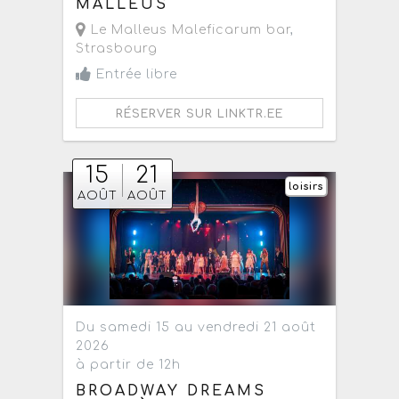
MALLEUS
Le Malleus Maleficarum bar
,
Strasbourg
Entrée libre
RÉSERVER SUR LINKTR.EE
15
21
loisirs
AOÛT
AOÛT
Du samedi 15 au vendredi 21 août
2026
à partir de 12h
BROADWAY DREAMS