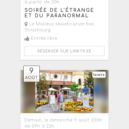
à partir de 20h
SOIRÉE DE L'ÉTRANGE
ET DU PARANORMAL
Le Malleus Maleficarum bar
,
Strasbourg
Entrée libre
RÉSERVER SUR LINKTR.EE
9
loisirs
AOÛT
Demain, le dimanche 9 août 2026
de 09h à 22h