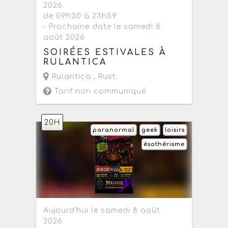
2026
de 09h30 à 23h59
- Prochaine date le samedi 8
août 2026
SOIRÉES ESTIVALES À
RULANTICA
Rulantica ,
Rust
Tarif non communiqué
20H
paranormal
geek
loisirs
ésothérisme
Aujourd'hui le samedi 8 août
2026