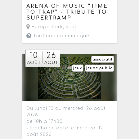
ARENA OF MUSIC “TIME
TO TRAP” - TRIBUTE TO
SUPERTRAMP
Europa-Park
,
Rust
Tarif non communiqué
10
26
associatif
AOÛT
AOÛT
jeux
jeune public
Du lundi 10 au mercredi 26 août
2026
de 10h à 17h30
- Prochaine date le mercredi 12
août 2026