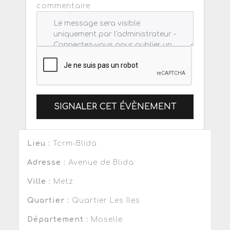
commentaire
SIGNALER CET ÉVÈNEMENT
Lieu :
Tcrm-Blida
Adresse :
Avenue de Blida
Ville :
Metz
Quartier :
Quartier Les îles
Département :
Moselle