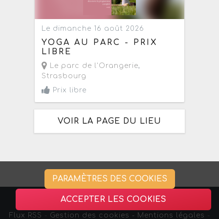
Le dimanche 16 août 2026
YOGA AU PARC - PRIX
LIBRE
Le parc de l'Orangerie
,
Strasbourg
Prix libre
VOIR LA PAGE DU LIEU
PARAMÈTRES DES COOKIES
ACCEPTER LES COOKIES
Flux RSS
-
Gestion des cookies -
Mentions légales
-