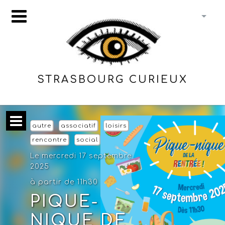
STRASBOURG CURIEUX
autre
associatif
loisirs
rencontre
social
Le mercredi 17 septembre
2025
à partir de 11h30
PIQUE-
NIQUE DE