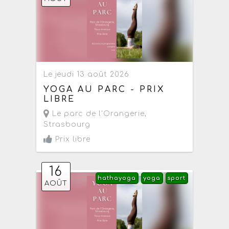
Le jeudi 13 août 2026
YOGA AU PARC - PRIX
LIBRE
Le parc de l'Orangerie
,
Strasbourg
Prix libre
16
hathayoga
yoga
sport
AOÛT