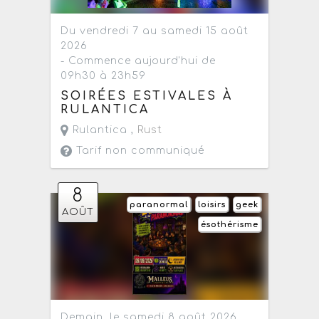
Du vendredi 7 au samedi 15 août
2026
- Commence aujourd'hui de
09h30 à 23h59
SOIRÉES ESTIVALES À
RULANTICA
Rulantica ,
Rust
Tarif non communiqué
8
paranormal
loisirs
geek
AOÛT
ésothérisme
Demain, le samedi 8 août 2026