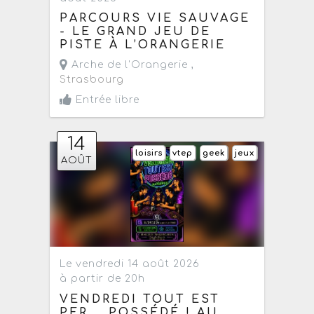
PARCOURS VIE SAUVAGE
- LE GRAND JEU DE
PISTE À L’ORANGERIE
Arche de l'Orangerie ,
Strasbourg
Entrée libre
14
loisirs
vtep
geek
jeux
AOÛT
Le vendredi 14 août 2026
à partir de 20h
VENDREDI TOUT EST
PER... POSSÉDÉ ! AU