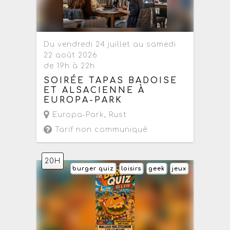
Du vendredi 24 juillet au samedi
22 août 2026
de 19h à 22h
SOIRÉE TAPAS BADOISE
ET ALSACIENNE À
EUROPA-PARK
Europa-Park
,
Rust
Tarif non communiqué
20H
burger quiz
loisirs
geek
jeux