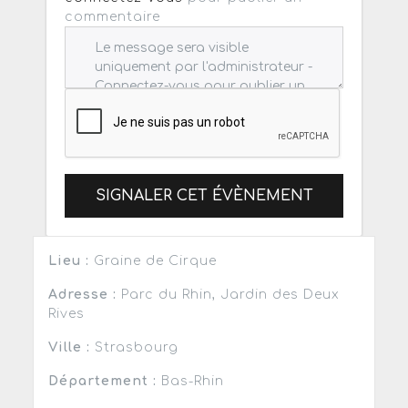
commentaire
SIGNALER CET ÉVÈNEMENT
Lieu :
Graine de Cirque
Adresse :
Parc du Rhin, Jardin des Deux
Rives
Ville :
Strasbourg
Département :
Bas-Rhin