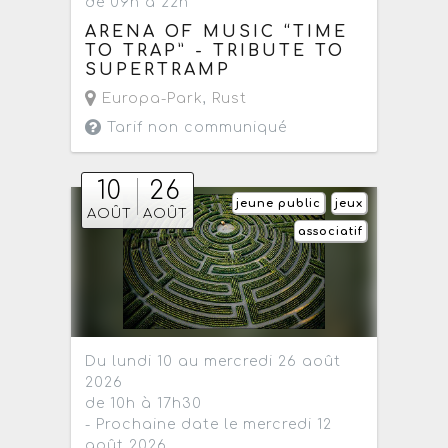
de 09h à 22h
ARENA OF MUSIC “TIME
TO TRAP” - TRIBUTE TO
SUPERTRAMP
Europa-Park
,
Rust
Tarif non communiqué
10
26
jeune public
jeux
AOÛT
AOÛT
associatif
Du lundi 10 au mercredi 26 août
2026
de 10h à 17h30
- Prochaine date le mercredi 12
août 2026