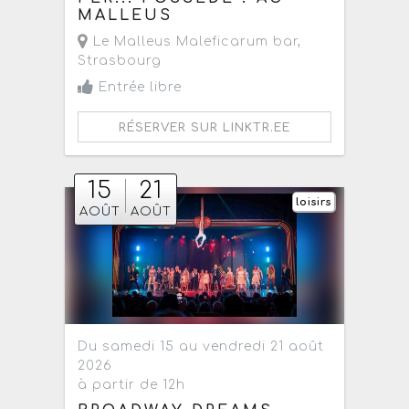
MALLEUS
Le Malleus Maleficarum bar
,
Strasbourg
Entrée libre
RÉSERVER SUR LINKTR.EE
15
21
loisirs
AOÛT
AOÛT
Du samedi 15 au vendredi 21 août
2026
à partir de 12h