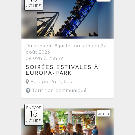
JOURS
Du samedi 18 juillet au samedi 22
août 2026
de 09h à 23h59
SOIRÉES ESTIVALES À
EUROPA-PARK
Europa-Park
,
Rust
Tarif non communiqué
ENCORE
15
loisirs
JOURS