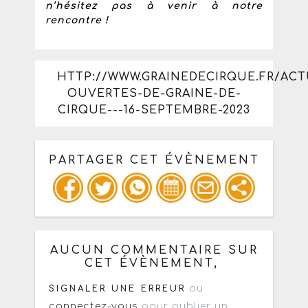
n’hésitez pas à venir à notre
rencontre !
HTTP://WWW.GRAINEDECIRQUE.FR/ACT
OUVERTES-DE-GRAINE-DE-
CIRQUE---16-SEPTEMBRE-2023
PARTAGER CET ÉVÈNEMENT
Copiez les infos ci-dessous pour un
: mail / forum / réseau social
AUCUN COMMENTAIRE SUR
CET ÉVÈNEMENT,
ou
SIGNALER UNE ERREUR
connectez-vous
pour publier un