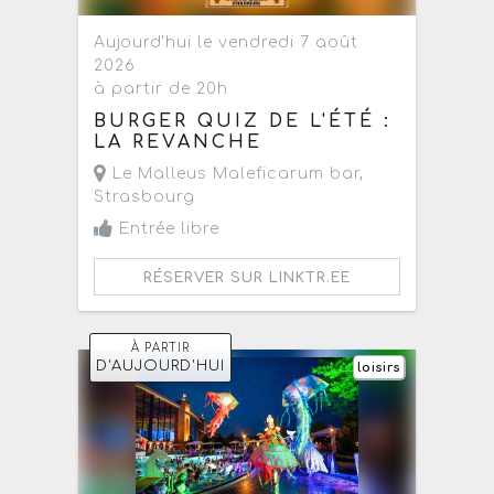
Aujourd'hui le vendredi 7 août
2026
à partir de 20h
BURGER QUIZ DE L'ÉTÉ :
LA REVANCHE
Le Malleus Maleficarum bar
,
Strasbourg
Entrée libre
RÉSERVER SUR LINKTR.EE
À PARTIR
D'AUJOURD'HUI
loisirs