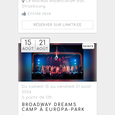
Le Malleus Maleficarum bar
,
Strasbourg
Entrée libre
RÉSERVER SUR LINKTR.EE
15
21
loisirs
AOÛT
AOÛT
Du samedi 15 au vendredi 21 août
2026
à partir de 12h
BROADWAY DREAMS
CAMP À EUROPA-PARK