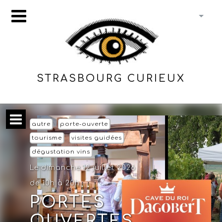
STRASBOURG CURIEUX
autre
porte-ouverte
tourisme
visites guidées
dégustation vins
Le dimanche 12 juillet 2026
de 10h à 20h
PORTES
OUVERTES