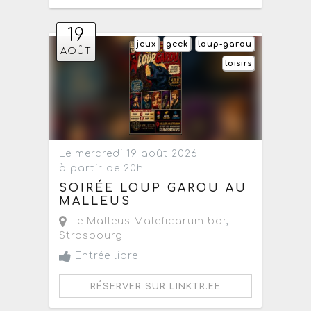
19
jeux
geek
loup-garou
AOÛT
loisirs
Le mercredi 19 août 2026
à partir de 20h
SOIRÉE LOUP GAROU AU
MALLEUS
Le Malleus Maleficarum bar
,
Strasbourg
Entrée libre
RÉSERVER SUR LINKTR.EE