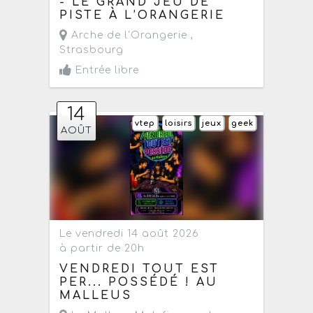
- LE GRAND JEU DE
PISTE À L’ORANGERIE
Arche de l'Orangerie ,
Strasbourg
Entrée libre
14
vtep
loisirs
jeux
geek
AOÛT
Le vendredi 14 août 2026
à partir de 20h
VENDREDI TOUT EST
PER... POSSÉDÉ ! AU
MALLEUS