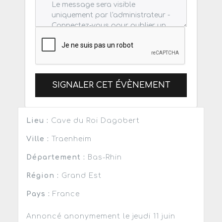
SIGNALER CET ÉVÈNEMENT
Lieu :
Cave du Roi Dagobert
Ville :
Traenheim
Département :
Bas-Rhin
Région :
Grand Est
Pays :
France
Annoncé anonymement le jeudi 11 juin