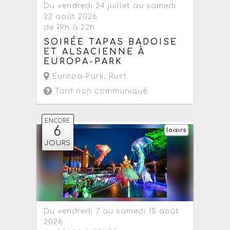
Du vendredi 24 juillet au samedi
22 août 2026
de 19h à 22h
SOIRÉE TAPAS BADOISE
ET ALSACIENNE À
EUROPA-PARK
Europa-Park
,
Rust
Tarif non communiqué
ENCORE
6
loisirs
JOURS
Du vendredi 7 au samedi 15 août
2026