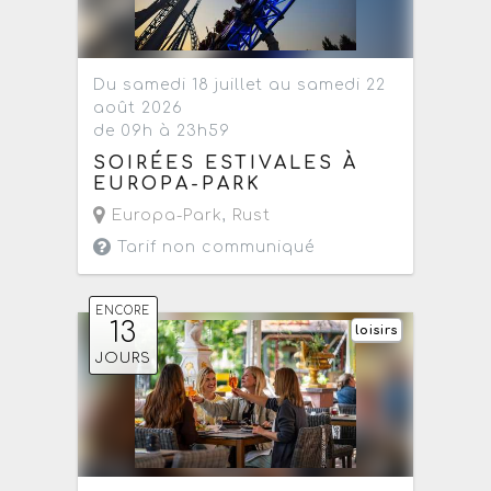
Du samedi 18 juillet au samedi 22
août 2026
de 09h à 23h59
SOIRÉES ESTIVALES À
EUROPA-PARK
Europa-Park
,
Rust
Tarif non communiqué
ENCORE
13
loisirs
JOURS