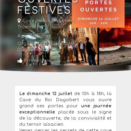
FESTIVES
Cave du Roi Dagobert,
Traenheim
Avec Sawadee
Organisé par Cave du Roi
Dagobert
Entrée libre
Le dimanche 12 juillet
de 10h à 18h, la
Cave du Roi Dagobert vous ouvre
grand ses portes pour
une journée
exceptionnelle
placée sous le signe
de la découverte, de la convivialité et
du terroir alsacien.
Venez percer les secrets de cette cave