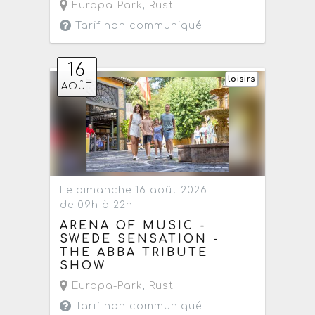
Europa-Park
,
Rust
Tarif non communiqué
16
loisirs
AOÛT
Le dimanche 16 août 2026
de 09h à 22h
ARENA OF MUSIC -
SWEDE SENSATION -
THE ABBA TRIBUTE
SHOW
Europa-Park
,
Rust
Tarif non communiqué