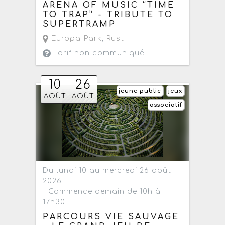
ARENA OF MUSIC “TIME
TO TRAP” - TRIBUTE TO
SUPERTRAMP
Europa-Park
,
Rust
Tarif non communiqué
10
26
jeune public
jeux
AOÛT
AOÛT
associatif
Du lundi 10 au mercredi 26 août
2026
- Commence demain de 10h à
17h30
PARCOURS VIE SAUVAGE