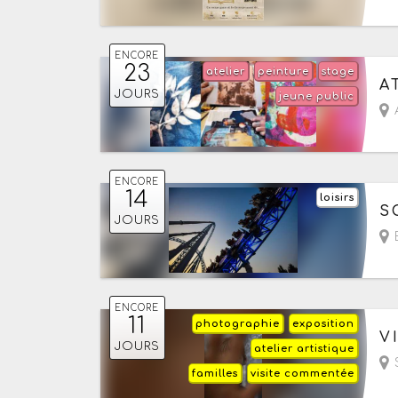
ENCORE
23
atelier
peinture
stage
Du
A
JOURS
jeune public
A
ENCORE
14
loisirs
Du
S
JOURS
ENCORE
11
photographie
exposition
Du
V
JOURS
atelier artistique
- 
S
familles
visite commentée