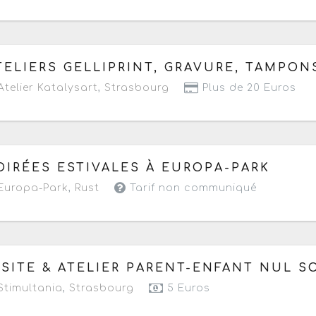
 jeudi 9 juillet au lundi 31 août 2026
de 10h à 20h
- Pro
TELIERS GELLIPRINT, GRAVURE, TAMPON
telier Katalysart
,
Strasbourg
Plus de 20 Euros
 samedi 18 juillet au samedi 22 août 2026
de 09h à 23h
OIRÉES ESTIVALES À EUROPA-PARK
Europa-Park
,
Rust
Tarif non communiqué
 mercredi 22 juillet au mercredi 19 août 2026
à partir d
ISITE & ATELIER PARENT-ENFANT NUL SO
Prochaine date le mercredi 12 août 2026
timultania
,
Strasbourg
5 Euros