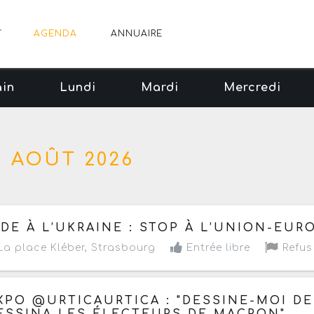
AGENDA
ANNUAIRE
in
Lundi
Mardi
Mercredi
8 AOÛT 2026
jourd'hui le samedi 8 août 2026
de 15h à 18h
IDE À L’UKRAINE : STOP À L’UNION-EU
a place Kléber
,
Strasbourg
Entrée libre
Refus 
jourd'hui le samedi 8 août 2026
de 15h à 18h
XPO @URTICAURTICA : "DESSINE-MOI DES
ESSINA LES ÉLECTEURS DE MACRON"