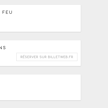
 de 17h
E FEU
us les jours de 10h à 20h
NS
RÉSERVER SUR BILLETWEB.FR