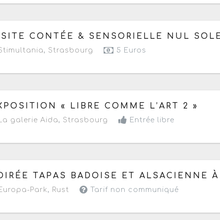
 mercredi 22 juillet au mercredi 26 août 2026
à partir d
ISITE CONTÉE & SENSORIELLE NUL SOLE
timultania
,
Strasbourg
5 Euros
 jeudi 23 juillet au mercredi 12 août 2026
de 14h à 19h
XPOSITION « LIBRE COMME L’ART 2 »
a galerie Aida
,
Strasbourg
Entrée libre
 vendredi 24 juillet au samedi 22 août 2026
de 19h à 22
OIRÉE TAPAS BADOISE ET ALSACIENNE 
Europa-Park
,
Rust
Tarif non communiqué