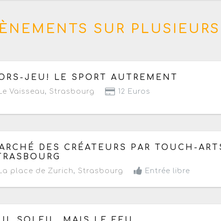
VÈNEMENTS SUR PLUSIEURS
 mardi 28 janvier 2025 au lundi 31 août 2026
- Du mard
ORS-JEU! LE SPORT AUTREMENT
e Vaisseau
,
Strasbourg
12 Euros
 dimanche 10 mai au dimanche 23 août 2026
- Ouvert t
ARCHÉ DES CRÉATEURS PAR TOUCH-ARTS
TRASBOURG
a place de Zurich
,
Strasbourg
Entrée libre
 vendredi 22 mai au samedi 5 septembre 2026
- Du mer
UL SOLEIL. MAIS LE FEU