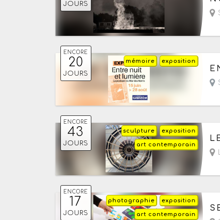
JOURS
S
ENCORE
20
mémoire
exposition
Du
E
JOURS
- 
S
ENCORE
43
sculpture
exposition
Du
L
JOURS
art contemporain
L
ENCORE
17
photographie
exposition
Du
S
JOURS
art contemporain