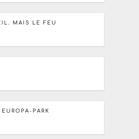
e 10h
IL. MAIS LE FEU
h
À EUROPA-PARK