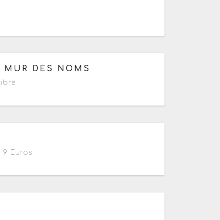
30
U MUR DES NOMS
ibre
ardi au dimanche de 14h à 18h
9 Euros