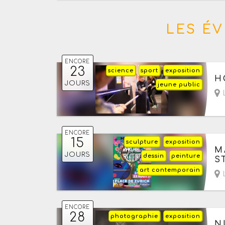
LES É
ENCORE
23
science
sport
exposition
Du
H
JOURS
jeune public
L
ENCORE
15
sculpture
exposition
Du
M
JOURS
dessin
peinture
S
art contemporain
L
ENCORE
28
photographie
exposition
Du
N