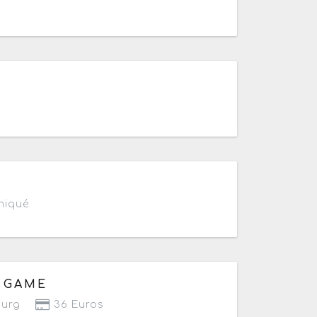
3h30
i au samedi à partir de 18h
niqué
0h
E GAME
ourg
36 Euros