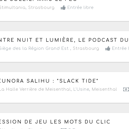
timultania
,
Strasbourg
Entrée libre
 lundi 15 juin au vendredi 28 août 2026
de 07h30 à 17h
NTRE NUIT ET LUMIÈRE, LE PODCAST D
Prochaine date le lundi 10 août 2026
iège des la Région Grand Est ,
Strasbourg
Entrée l
 samedi 27 juin au dimanche 20 septembre 2026
- Du m
EUNORA SALIHU : "SLACK TIDE"
a Halle Verrière de Meisenthal
, L'Usine,
Meisenthal
 mardi 30 juin au mardi 25 août 2026
à partir de 18h
ESSION DE JEU LES MOTS DU CLIC