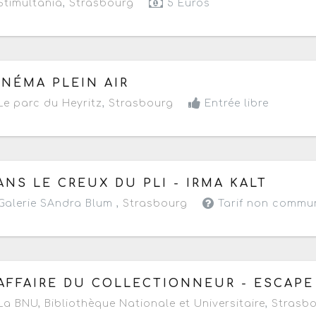
timultania
,
Strasbourg
5 Euros
 vendredi 3 juillet au vendredi 28 août 2026
de 18h à 2
INÉMA PLEIN AIR
e parc du Heyritz
,
Strasbourg
Entrée libre
 vendredi 3 juillet au samedi 29 août 2026
- Du mercred
ANS LE CREUX DU PLI - IRMA KALT
alerie SAndra Blum ,
Strasbourg
Tarif non commu
 samedi 4 juillet au samedi 29 août 2026
à partir de 2
'AFFAIRE DU COLLECTIONNEUR - ESCAP
Prochaine date le samedi 8 août 2026
a BNU, Bibliothèque Nationale et Universitaire
,
Strasb