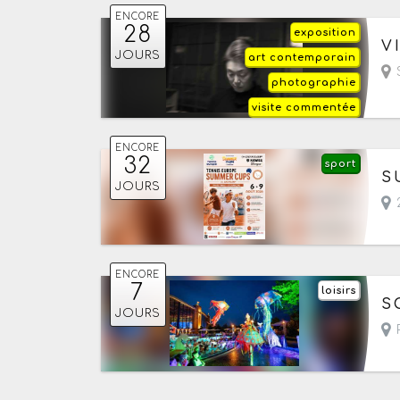
ENCORE
28
exposition
Du
V
JOURS
art contemporain
- 
S
photographie
visite commentée
ENCORE
32
sport
Du
S
JOURS
2
ENCORE
7
loisirs
Du
S
JOURS
- 
R