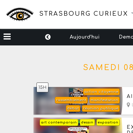
STRASBOURG CURIEUX
Aujourd'hui
Dema
SAMEDI 0
15H
action citoyenne
Au
A
rassemblement
manifestation
L
débat
réunion publique
art contemporain
dessin
exposition
Au
E
D