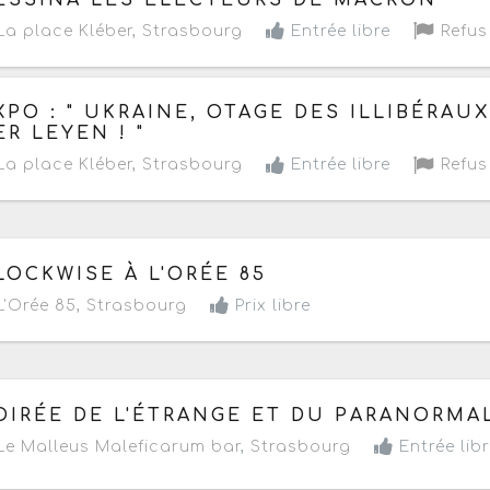
a place Kléber
,
Strasbourg
Entrée libre
Refus 
jourd'hui le samedi 8 août 2026
de 15h à 18h
XPO : " UKRAINE, OTAGE DES ILLIBÉRAU
ER LEYEN ! "
a place Kléber
,
Strasbourg
Entrée libre
Refus 
jourd'hui le samedi 8 août 2026
de 19h à 01h
LOCKWISE À L'ORÉE 85
'Orée 85
,
Strasbourg
Prix libre
jourd'hui le samedi 8 août 2026
à partir de 20h
OIRÉE DE L'ÉTRANGE ET DU PARANORMA
e Malleus Maleficarum bar
,
Strasbourg
Entrée libr