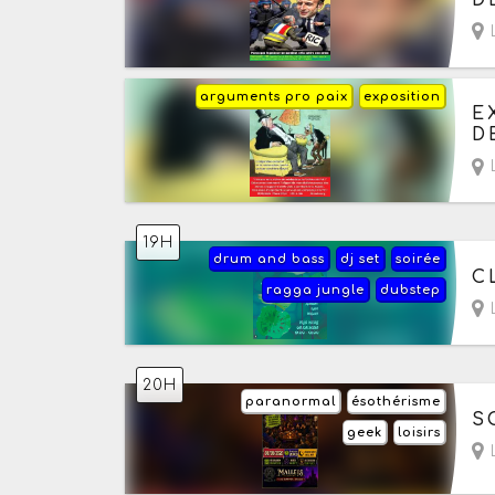
L
arguments pro paix
exposition
Au
E
D
L
19H
drum and bass
dj set
soirée
Au
C
ragga jungle
dubstep
L
20H
paranormal
ésothérisme
Au
S
geek
loisirs
L