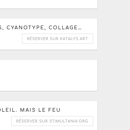
chaine date le samedi 8 août 2026
S, CYANOTYPE, COLLAGE…
RÉSERVER SUR KATALYS.ART
59
e 14h
LEIL. MAIS LE FEU
RÉSERVER SUR STIMULTANIA.ORG