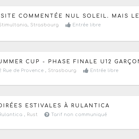
 samedi 25 juillet au samedi 5 septembre 2026
à partir
ISITE COMMENTÉE NUL SOLEIL. MAIS L
Prochaine date le samedi 29 août 2026
timultania
,
Strasbourg
Entrée libre
 jeudi 6 août au mercredi 9 septembre 2026
- Ouvert to
UMMER CUP - PHASE FINALE U12 GARÇO
 Rue de Provence ,
Strasbourg
Entrée libre
 vendredi 7 au samedi 15 août 2026
de 09h30 à 23h59
OIRÉES ESTIVALES À RULANTICA
Prochaine date le samedi 8 août 2026
ulantica ,
Rust
Tarif non communiqué