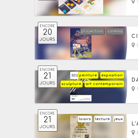
S
ENCORE
20
projection
cinéma
Du
C
JOURS
L
ENCORE
21
peinture
exposition
Du
D
JOURS
sculpture
art contemporain
G
ENCORE
21
loisirs
lecture
jeux
Du
L
JOURS
- 
L