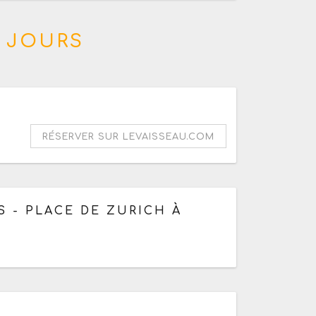
 JOURS
i au dimanche de 10h à 18h
RÉSERVER SUR LEVAISSEAU.COM
ous les jours de 10h à 19h
 - PLACE DE ZURICH À
credi au samedi de 14h à 18h30