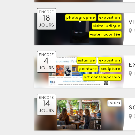
ENCORE
18
photographie
exposition
Du
V
JOURS
visite ludique
S
visite racontée
ENCORE
4
estampe
exposition
Du
E
JOURS
peinture
sculpture
L
art contemporain
ENCORE
14
loisirs
Du
S
JOURS