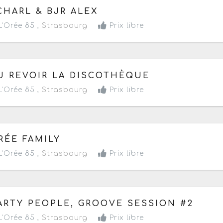
 jeudi 14 août 2025
à partir de 21h
CHARL & BJR ALEX
'Orée 85 ,
Strasbourg
Prix libre
 samedi 26 juillet 2025
de 15h30 à 23h30
U REVOIR LA DISCOTHÈQUE
'Orée 85 ,
Strasbourg
Prix libre
 vendredi 25 juillet 2025
à partir de 20h
RÉE FAMILY
'Orée 85 ,
Strasbourg
Prix libre
 samedi 19 juillet 2025
à partir de 19h
ARTY PEOPLE, GROOVE SESSION #2
'Orée 85 ,
Strasbourg
Prix libre