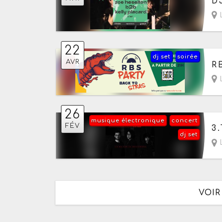
D
L
22
dj set
soirée
Le
AVR
R
26
musique électronique
concert
Le
FÉV
3
dj set
VOIR