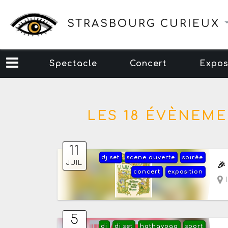
STRASBOURG CURIEUX
Spectacle
Concert
Expos
LES 18 ÉVÈNEME
11
dj set
scene ouverte
soirée
Le
JUIL

concert
exposition
L
5
dj
dj set
hathayoga
sport