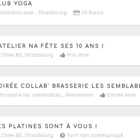
 dimanche 5 juillet 2026
de 11h à 15h
LUB YOGA
aleidoscoop ,
Strasbourg
20 Euros
 vendredi 19 au dimanche 21 juin 2026
- Terminé de 16h 
'ATELIER NA FÊTE SES 10 ANS !
'Orée 85
,
Strasbourg
Prix libre
 jeudi 7 mai 2026
de 18h à 21h
OIRÉE COLLAB' BRASSERIE LES SEMBLAB
rasserie les semblables ,
Mietesheim
Entrée libre
 samedi 11 avril 2026
de 21h à 23h
ES PLATINES SONT À VOUS !
'Orée 85
,
Strasbourg
Tarif non communiqué