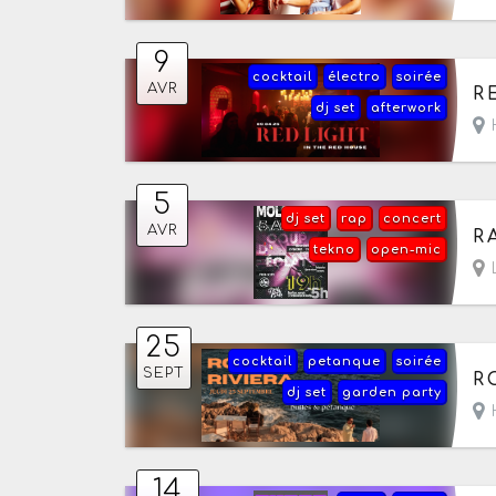
9
cocktail
électro
soirée
Le
AVR
R
dj set
afterwork
H
5
dj set
rap
concert
Le
AVR
R
tekno
open-mic
25
cocktail
petanque
soirée
Le
SEPT
R
dj set
garden party
H
14