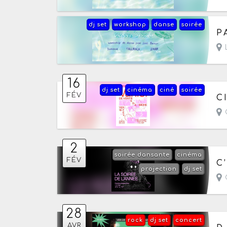
dj set
workshop
danse
soirée
Le
P
L
16
dj set
cinéma
ciné
soirée
Le
FÉV
C
C
2
soirée dansante
cinéma
Le
FÉV
C
projection
dj set
C
28
rock
dj set
concert
Le
AVR