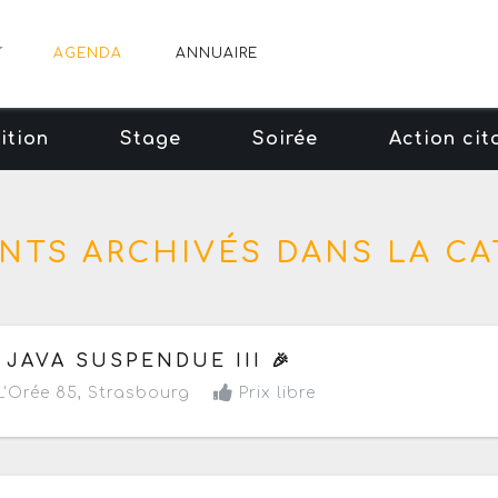
AGENDA
ANNUAIRE
ition
Stage
Soirée
Action cit
NTS ARCHIVÉS DANS LA CAT
 samedi 11 juillet 2026
de 15h à 01h
 JAVA SUSPENDUE III 🎉
'Orée 85
,
Strasbourg
Prix libre