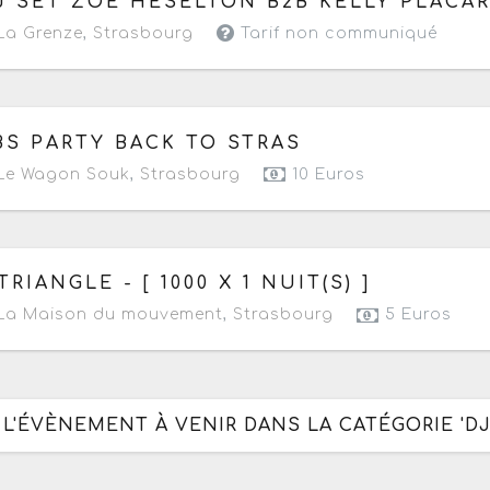
J SET ZOE HESELTON B2B KELLY PLACA
a Grenze
,
Strasbourg
Tarif non communiqué
 samedi 22 avril 2023
à partir de 21h
BS PARTY BACK TO STRAS
Le Wagon Souk
,
Strasbourg
10 Euros
 samedi 26 février 2022
de 19h30 à 21h30
.TRIANGLE - [ 1000 X 1 NUIT(S) ]
La Maison du mouvement
,
Strasbourg
5 Euros
 L'ÉVÈNEMENT À VENIR DANS LA CATÉGORIE 'DJ