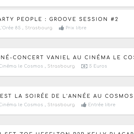
 samedi 19 juillet 2025
à partir de 19h
ARTY PEOPLE : GROOVE SESSION #2
'Orée 85 ,
Strasbourg
Prix libre
 vendredi 16 février 2024
à partir de 20h
INÉ-CONCERT VANIEL AU CINÉMA LE C
inéma le Cosmos ,
Strasbourg
5 Euros
 vendredi 2 février 2024
à partir de 20h
’EST LA SOIRÉE DE L’ANNÉE AU COSMOS
inéma le Cosmos ,
Strasbourg
Entrée libre
 vendredi 28 avril 2023
à partir de 17h