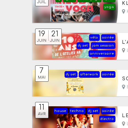
Le
JUIL
K
yoga
K
19
21
vélo
soirée
Du
JUIN
JUIN
L
dj set
jam session
L
anniversaire
7
dj set
afterwork
soirée
Le
MAI
S
B
11
house
techno
dj set
soirée
Le
AVR
L
électro
L