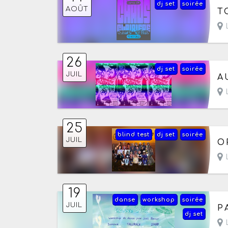
dj set
soirée
Le
AOÛT
T
L
26
dj set
soirée
Le
JUIL
A
L
25
blind test
dj set
soirée
Le
JUIL
O
L
19
danse
workshop
soirée
Le
JUIL
P
dj set
L