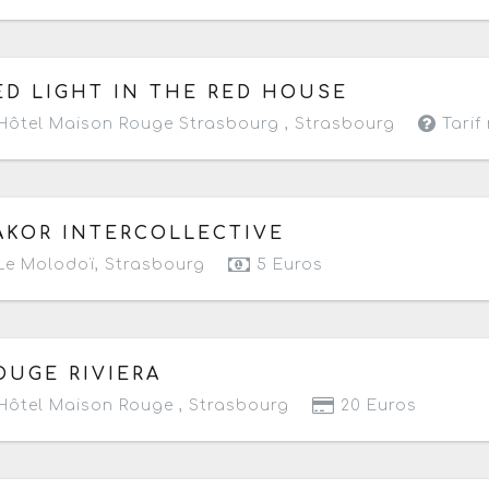
 jeudi 9 avril 2026
de 20h à 23h50
ED LIGHT IN THE RED HOUSE
ôtel Maison Rouge Strasbourg ,
Strasbourg
Tarif
 dimanche 5 avril 2026
de 19h à 05h
AKOR INTERCOLLECTIVE
Le Molodoï
,
Strasbourg
5 Euros
 jeudi 25 septembre 2025
de 18h30 à 00h
OUGE RIVIERA
ôtel Maison Rouge ,
Strasbourg
20 Euros