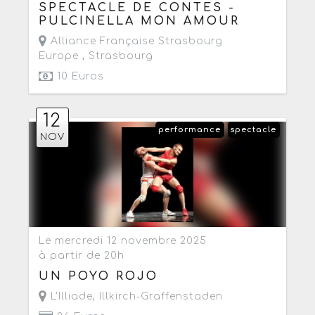
SPECTACLE DE CONTES -
PULCINELLA MON AMOUR
Alliance Française Strasbourg
Europe ,
Strasbourg
10 Euros
12
performance
spectacle
NOV
Le mercredi 12 novembre 2025
à partir de 20h
UN POYO ROJO
L'Illiade
,
Illkirch-Graffenstaden