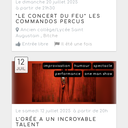
Le dimanche 20 juillet 2025
à partir de 21h30
"LE CONCERT DU FEU" LES
COMMANDOS PERCUS
Ancien collège/Lycée Saint
Augustain ,
Bitche
Entrée libre
Il été une fois
12
improvisation
humour
spectacle
JUIL
performance
one man show
Le samedi 12 juillet 2025
à partir de 20h
L'ORÉE A UN INCROYABLE
TALENT