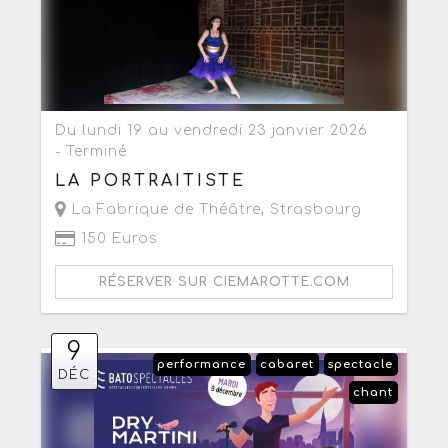
Du lundi 19 au vendredi 23 janvier 2026
- Terminé
LA PORTRAITISTE
La Fabrique de Théâtre
,
Strasbourg
150 Euros
RÉSERVER SUR CIEMAROTTE.COM
9
performance
cabaret
spectacle
DÉC
chant