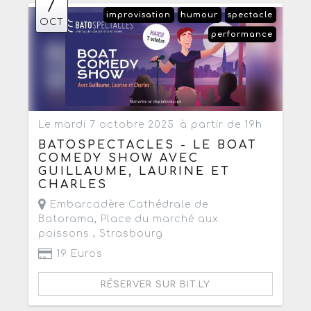
7
improvisation
humour
spectacle
OCT
performance
Le mardi 7 octobre 2025
à partir de 19h
BATOSPECTACLES - LE BOAT
COMEDY SHOW AVEC
GUILLAUME, LAURINE ET
CHARLES
Embarcadère Cathédrale de
Batorama, Place du marché aux
poissons ,
Strasbourg
19 Euros
RÉSERVER SUR BIT.LY