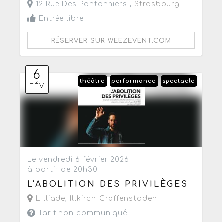
12 Rue Des Pontonniers ,
Strasbourg
Entrée libre
RÉSERVER SUR WEEZEVENT.COM
6
théâtre
performance
spectacle
FÉV
Le vendredi 6 février 2026
à partir de 20h30
L'ABOLITION DES PRIVILÈGES
L'Illiade
,
Illkirch-Graffenstaden
Tarif non communiqué