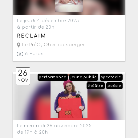
Le jeudi 4 décembre 2025
à partir de 20h
RECLAIM
Le PréO
,
Oberhausbergen
6 Euros
26
performance
jeune public
spectacle
NOV
théâtre
poésie
Le mercredi 26 novembre 2025
de 19h à 20h