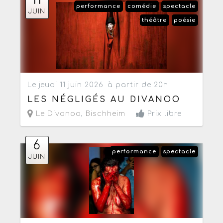
11
performance
comédie
spectacle
JUIN
théâtre
poésie
Le jeudi 11 juin 2026
à partir de 20h
LES NÉGLIGÉS AU DIVANOO
Le Divanoo
,
Bischheim
Prix libre
6
performance
spectacle
JUIN