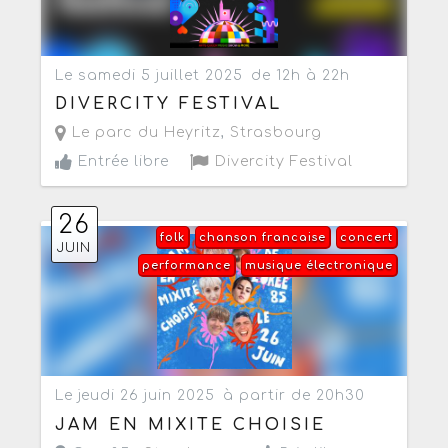
Le samedi 5 juillet 2025
de 12h à 22h
DIVERCITY FESTIVAL
Le parc du Heyritz
,
Strasbourg
Entrée libre
Divercity Festival
26
folk
chanson francaise
concert
JUIN
performance
musique électronique
Le jeudi 26 juin 2025
à partir de 20h30
JAM EN MIXITE CHOISIE