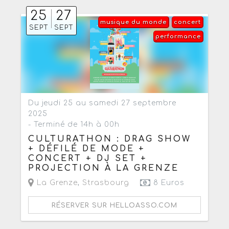
25
27
musique du monde
concert
SEPT
SEPT
performance
Du jeudi 25 au samedi 27 septembre
2025
- Terminé de 14h à 00h
CULTURATHON : DRAG SHOW
+ DÉFILÉ DE MODE +
CONCERT + DJ SET +
PROJECTION À LA GRENZE
La Grenze
,
Strasbourg
8 Euros
RÉSERVER SUR HELLOASSO.COM