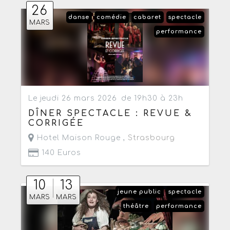
26
danse
comédie
cabaret
spectacle
MARS
performance
Le jeudi 26 mars 2026
de 19h30 à 23h
DÎNER SPECTACLE : REVUE &
CORRIGÉE
Hotel Maison Rouge ,
Strasbourg
140 Euros
10
13
jeune public
spectacle
MARS
MARS
théâtre
performance