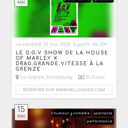
MAI
Le vendredi 22 mai 2026
à partir de 20h
LE D.G.V SHOW DE LA HOUSE
OF MARLEY X
DRAG.GRANDE.VITESSE À LA
GRENZE
La Grenze
,
Strasbourg
10 Euros
RÉSERVER SUR WWW.HELLOASSO.COM
15
humour
comédie
spectacle
MAI
performance