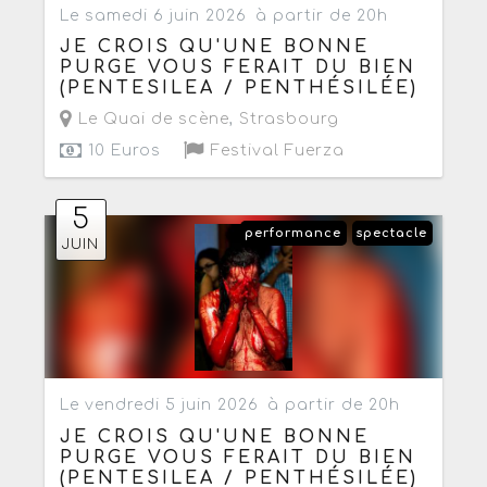
Le samedi 6 juin 2026
à partir de 20h
JE CROIS QU'UNE BONNE
PURGE VOUS FERAIT DU BIEN
(PENTESILEA / PENTHÉSILÉE)
Le Quai de scène
,
Strasbourg
10 Euros
Festival Fuerza
5
performance
spectacle
JUIN
Le vendredi 5 juin 2026
à partir de 20h
JE CROIS QU'UNE BONNE
PURGE VOUS FERAIT DU BIEN
(PENTESILEA / PENTHÉSILÉE)