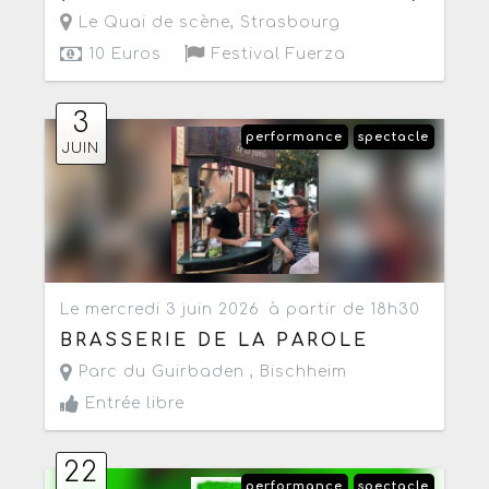
Le Quai de scène
,
Strasbourg
10 Euros
Festival Fuerza
3
performance
spectacle
JUIN
Le mercredi 3 juin 2026
à partir de 18h30
BRASSERIE DE LA PAROLE
Parc du Guirbaden ,
Bischheim
Entrée libre
22
performance
spectacle