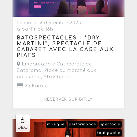
Le mardi 9 décembre 2025
à partir de 18h
BATOSPECTACLES - "DRY
MARTINI", SPECTACLE DE
CABARET AVEC LA CAGE AUX
PIAFS
Embarcadère Cathédrale de
Batorama, Place du marché aux
poissons ,
Strasbourg
25 Euros
RÉSERVER SUR BIT.LY
6
musique
performance
spectacle
DÉC
tout public