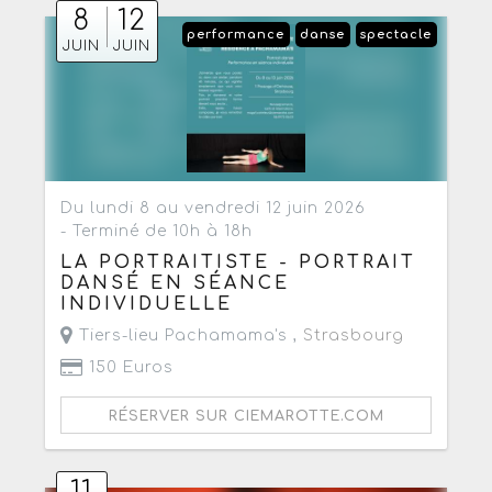
8
12
performance
danse
spectacle
JUIN
JUIN
Du lundi 8 au vendredi 12 juin 2026
- Terminé de 10h à 18h
LA PORTRAITISTE - PORTRAIT
DANSÉ EN SÉANCE
INDIVIDUELLE
Tiers-lieu Pachamama's ,
Strasbourg
150 Euros
RÉSERVER SUR CIEMAROTTE.COM