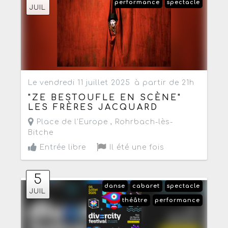
performance
spectacle
JUIL
Le vendredi 11 juillet 2025
à partir de 21h
"ZE BESTOUFLE EN SCÈNE"
LES FRÈRES JACQUARD
Place de l'Europe ,
Rohrbach-lès-
Bitche
Entrée libre
Il été une fois
5
danse
cabaret
spectacle
JUIL
théâtre
performance