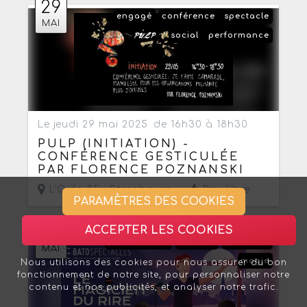
29
engagé
conférence
spectacle
MAI
social
performance
Le jeudi 29 mai 2025
de 16h30 à 18h30
PULP (INITIATION) -
CONFÉRENCE GESTICULÉE
PAR FLORENCE POZNANSKI
L'Orée 85 ,
Strasbourg
Prix libre
PARAMÈTRES DES COOKIES
13
ACCEPTER LES COOKIES
performance
humour
spectacle
MAI
magie
Nous utilisons des cookies pour nous assurer du bon
fonctionnement de notre site, pour personnaliser notre
contenu et nos publicités, et analyser notre trafic.