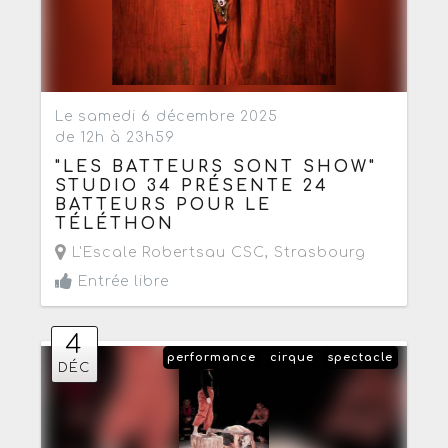
Le samedi 6 décembre 2025
de 12h à 23h59
"LES BATTEURS SONT SHOW"
STUDIO 34 PRÉSENTE 24
BATTEURS POUR LE
TÉLÉTHON
L'Escale Robertsau CSC
,
Strasbourg
Entrée libre
4
performance
cirque
spectacle
DÉC