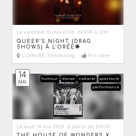
Le vendredi 15 mai 2026
de 20h à 23h
QUEER'S NIGHT (DRAG
SHOWS) À L'ORÉE🌟
L'Orée 85
,
Strasbourg
Prix libre
14
humour
danse
cabaret
spectacle
MAI
performance
Le jeudi 14 mai 2026
à partir de 20h30
THE HOUSE OF WONDERS X