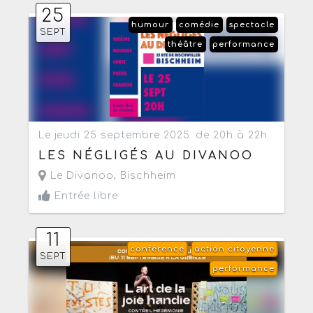
25
humour
comédie
spectacle
SEPT
théâtre
performance
Le jeudi 25 septembre 2025
de 20h à 22h
LES NÉGLIGÉS AU DIVANOO
Le Divanoo
,
Bischheim
Entrée libre
11
conférence
action citoyenne
SEPT
performance