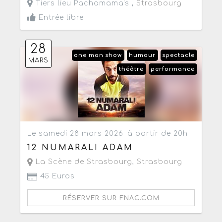
Tiers lieu Pachamama's ,
Strasbourg
Entrée libre
28
one man show
humour
spectacle
MARS
théâtre
performance
Le samedi 28 mars 2026
à partir de 20h
12 NUMARALI ADAM
La Scène de Strasbourg
,
Strasbourg
45 Euros
RÉSERVER SUR FNAC.COM