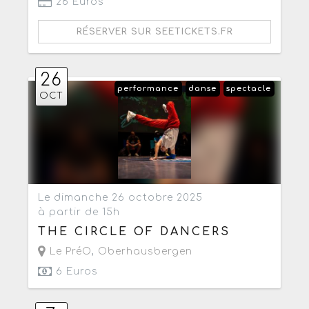
26 Euros
RÉSERVER SUR SEETICKETS.FR
26
performance
danse
spectacle
OCT
Le dimanche 26 octobre 2025
à partir de 15h
THE CIRCLE OF DANCERS
Le PréO
,
Oberhausbergen
6 Euros