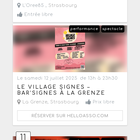
L'Oree85 ,
Strasbourg
Entrée libre
performance
spectacle
Le samedi 12 juillet 2025
de 13h à 23h30
LE VILLAGE SIGNES –
BAR’SIGNES À LA GRENZE
La Grenze
,
Strasbourg
Prix libre
RÉSERVER SUR HELLOASSO.COM
11