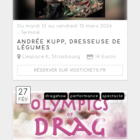
Du mardi 10 au vendredi 13 mars 2026
- Terminé
ANDRÉE KUPP, DRESSEUSE DE
LÉGUMES
L'espace K
,
Strasbourg
14 Euros
RÉSERVER SUR VOSTICKETS.FR
27
dragshow
performance
spectacle
FÉV