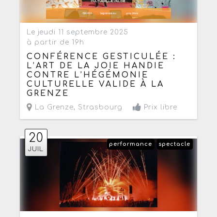
Le jeudi 11 septembre 2025
à partir de 19h
CONFÉRENCE GESTICULÉE :
L’ART DE LA JOIE HANDIE
CONTRE L’HÉGÉMONIE
CULTURELLE VALIDE À LA
GRENZE
La Grenze
,
Strasbourg
Prix libre
20
performance
spectacle
JUIL