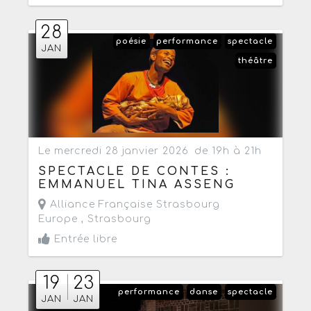
28
poésie
performance
spectacle
JAN
théâtre
Le mercredi 28 janvier 2026
de 19h à 21h
SPECTACLE DE CONTES :
EMMANUEL TINA ASSENG
Alliance Française Strasbourg
Europe ,
Strasbourg
Entrée libre
19
23
performance
danse
spectacle
JAN
JAN