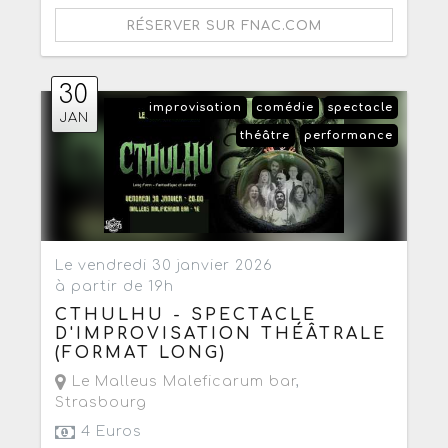
RÉSERVER SUR FNAC.COM
30
improvisation
comédie
spectacle
JAN
théâtre
performance
Le vendredi 30 janvier 2026
à partir de 19h
CTHULHU - SPECTACLE
D'IMPROVISATION THÉÂTRALE
(FORMAT LONG)
Le Malleus Maleficarum bar
,
Strasbourg
4 Euros