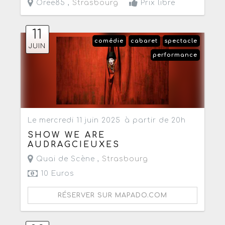
Oree85 ,
Strasbourg
Prix libre
11
comédie
cabaret
spectacle
JUIN
performance
Le mercredi 11 juin 2025
à partir de 20h
SHOW WE ARE
AUDRAGCIEUXES
Quai de Scène ,
Strasbourg
10 Euros
RÉSERVER SUR MAPADO.COM