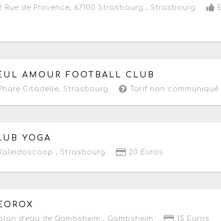
 Rue de Provence, 67100 Strasbourg ,
Strasbourg
E
 samedi 11 juillet 2026
à partir de 13h
EUL AMOUR FOOTBALL CLUB
hare Citadelle
,
Strasbourg
Tarif non communiqué
 dimanche 5 juillet 2026
de 11h à 15h
LUB YOGA
aleidoscoop ,
Strasbourg
20 Euros
 samedi 13 juin 2026
de 09h à 20h
EOROX
lan d'eau de Gambsheim ,
Gambsheim
15 Euros