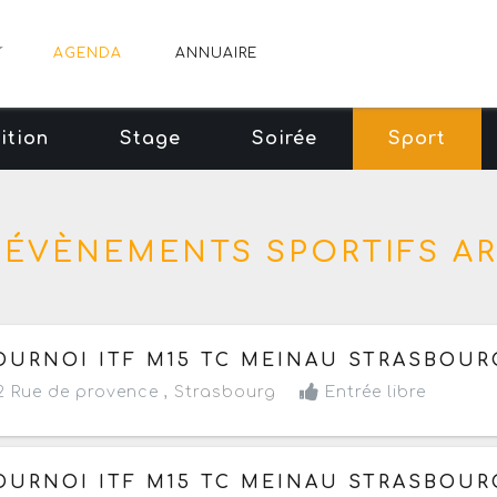
AGENDA
ANNUAIRE
ition
Stage
Soirée
Sport
3 ÉVÈNEMENTS SPORTIFS A
 dimanche 26 juillet au dimanche 2 août 2026
- Termin
OURNOI ITF M15 TC MEINAU STRASBOUR
 Rue de provence ,
Strasbourg
Entrée libre
 dimanche 26 juillet au dimanche 2 août 2026
- Termin
OURNOI ITF M15 TC MEINAU STRASBOUR