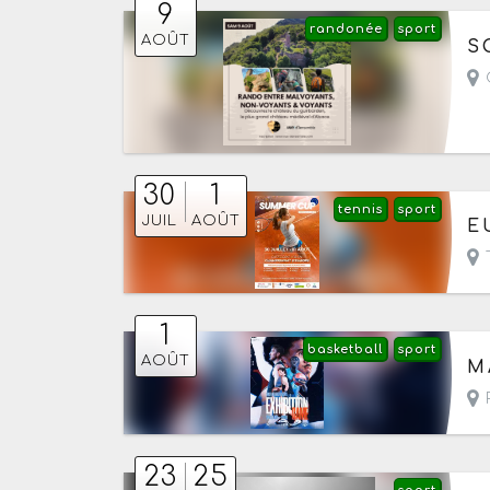
9
randonée
sport
Le
AOÛT
S
C
30
1
tennis
sport
Du
JUIL
AOÛT
E
T
1
basketball
sport
Le
AOÛT
M
R
23
25