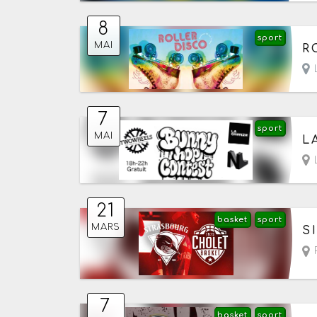
8
sport
Le
MAI
R
L
7
sport
Le
MAI
L
L
21
basket
sport
Le
MARS
S
R
7
basket
sport