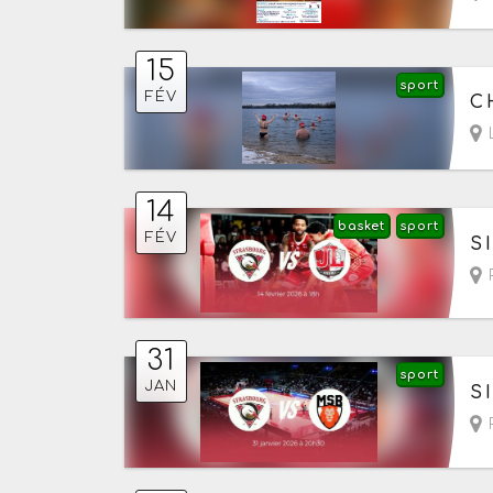
15
sport
Le
FÉV
C
L
14
basket
sport
Le
FÉV
S
R
31
sport
Le
JAN
S
R