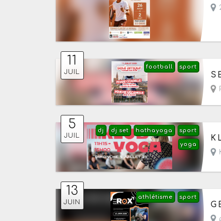
2
11
football
sport
Le
JUIL
S
P
5
dj
dj set
hathayoga
sport
Le
JUIL
K
yoga
K
13
athlétisme
sport
Le
JUIN
G
p