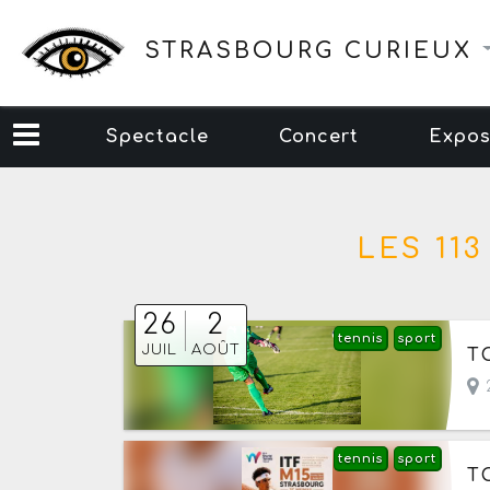
STRASBOURG CURIEUX
Spectacle
Concert
Expos
LES 11
26
2
tennis
sport
Du
JUIL
AOÛT
T
2
tennis
sport
Du
T