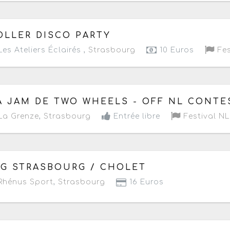
 vendredi 8 mai 2026
à partir de 15h
OLLER DISCO PARTY
es Ateliers Éclairés ,
Strasbourg
10 Euros
Fes
 jeudi 7 mai 2026
de 18h à 22h
A JAM DE TWO WHEELS - OFF NL CONTES
a Grenze
,
Strasbourg
Entrée libre
Festival NL
 samedi 21 mars 2026
à partir de 18h30
IG STRASBOURG / CHOLET
hénus Sport
,
Strasbourg
16 Euros