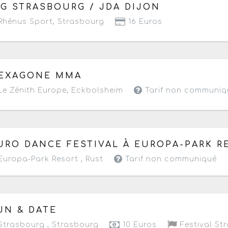
 samedi 7 mars 2026
à partir de 18h10
IG STRASBOURG / JDA DIJON
hénus Sport
,
Strasbourg
16 Euros
 vendredi 6 mars 2026
à partir de 19h
EXAGONE MMA
e Zénith Europe
,
Eckbolsheim
Tarif non communiq
 mardi 17 au dimanche 22 février 2026
- Terminé de 09h
URO DANCE FESTIVAL À EUROPA-PARK R
uropa-Park Resort ,
Rust
Tarif non communiqué
 vendredi 6 au dimanche 15 février 2026
- Terminé de 1
UN & DATE
trasbourg ,
Strasbourg
10 Euros
Festival S