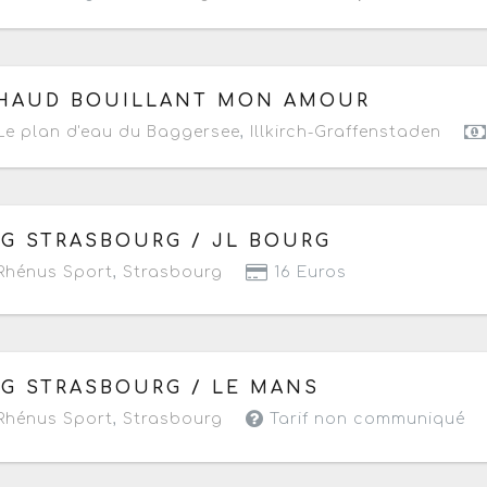
 dimanche 15 février 2026
à partir de 09h30
HAUD BOUILLANT MON AMOUR
e plan d'eau du Baggersee
,
Illkirch-Graffenstaden
 samedi 14 février 2026
à partir de 18h
IG STRASBOURG / JL BOURG
hénus Sport
,
Strasbourg
16 Euros
 samedi 31 janvier 2026
à partir de 20h30
IG STRASBOURG / LE MANS
hénus Sport
,
Strasbourg
Tarif non communiqué