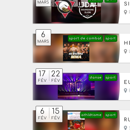
Le
MARS
S
R
6
sport de combat
sport
Le
MARS
H
L
17
22
danse
sport
Du
FÉV
FÉV
E
E
6
15
athlétisme
sport
Du
FÉV
FÉV
R
S