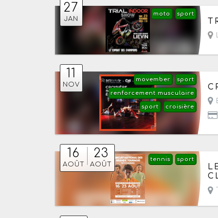
27
moto
sport
Le
JAN
T
L
11
movember
sport
Le
NOV
C
renforcement musculaire
E
sport
croisière
16
23
tennis
sport
Du
AOÛT
AOÛT
L
C
T