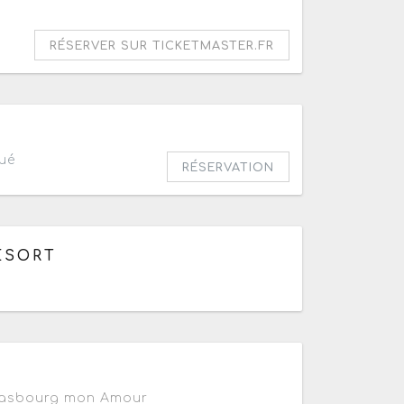
RÉSERVER SUR TICKETMASTER.FR
ué
RÉSERVATION
30 à 19h
ESORT
0h à 18h30
trasbourg mon Amour