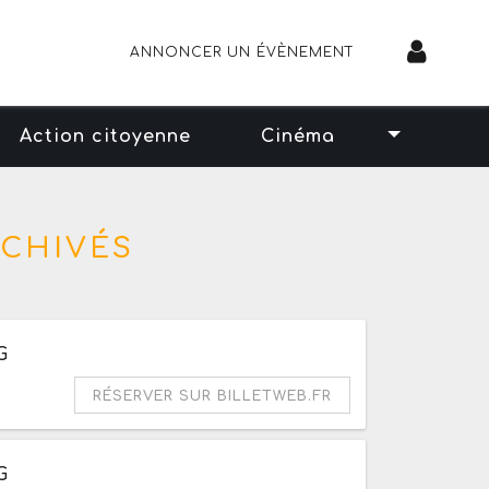
ANNONCER UN ÉVÈNEMENT
Action citoyenne
Cinéma
RCHIVÉS
é de 10h à 20h
G
RÉSERVER SUR BILLETWEB.FR
é de 10h à 20h
G