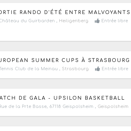
 samedi 9 août 2025
à partir de 10h
ORTIE RANDO D'ÉTÉ ENTRE MALVOYANTS
hâteau du Guirbarden ,
Heiligenberg
Entrée libre
 mercredi 30 juillet au vendredi 1 août 2025
- Terminé d
UROPEAN SUMMER CUPS À STRASBOURG
ennis Club de la Meinau ,
Strasbourg
Entrée libre
 vendredi 1 août 2025
à partir de 20h
ATCH DE GALA - UPSILON BASKETBALL
ue de la Prte Basse, 67118 Geispolsheim ,
Geispolsheim