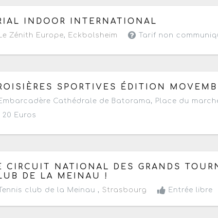
 mardi 27 janvier 2026
à partir de 20h
RIAL INDOOR INTERNATIONAL
e Zénith Europe
,
Eckbolsheim
Tarif non communiq
 mardi 11 novembre 2025
à partir de 17h30
ROISIÈRES SPORTIVES ÉDITION MOVEMB
mbarcadère Cathédrale de Batorama, Place du marché
20 Euros
 samedi 16 au samedi 23 août 2025
- Terminé de 08h à
E CIRCUIT NATIONAL DES GRANDS TOUR
LUB DE LA MEINAU !
ennis club de la Meinau ,
Strasbourg
Entrée libre