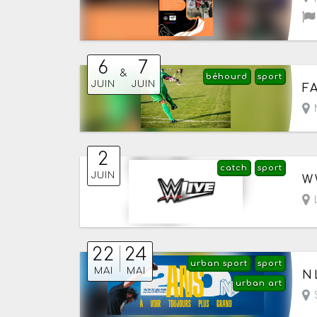
6
7
&
béhourd
sport
Du
JUIN
JUIN
F
2
catch
sport
Le
JUIN
W
L
22
24
urban sport
sport
Du
MAI
MAI
N
urban art
S