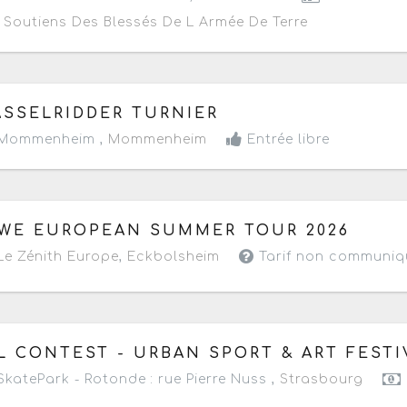
Soutiens Des Blessés De L Armée De Terre
 samedi 6 au dimanche 7 juin 2026
- Terminé de 10h à 1
ASSELRIDDER TURNIER
Mommenheim ,
Mommenheim
Entrée libre
 mardi 2 juin 2026
à partir de 19h30
WE EUROPEAN SUMMER TOUR 2026
e Zénith Europe
,
Eckbolsheim
Tarif non communiq
 vendredi 22 au dimanche 24 mai 2026
- Terminé de 12h
L CONTEST - URBAN SPORT & ART FESTI
katePark - Rotonde : rue Pierre Nuss ,
Strasbourg