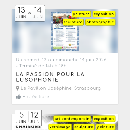
13
14
&
peinture
exposition
JUIN
JUIN
sculpture
photographie
Du samedi 13 au dimanche 14 juin 2026
- Terminé de 14h à 18h
LA PASSION POUR LA
LUSOPHONIE
Le Pavillon Joséphine
,
Strasbourg
Entrée libre
5
12
art contemporain
exposition
JUIN
JUIN
vernissage
sculpture
peinture