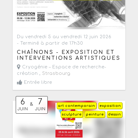
Du vendredi 5 au vendredi 12 juin 2026
- Terminé à partir de 17h30
CHAÎNONS - EXPOSITION ET
INTERVENTIONS ARTISTIQUES
Cryogénie – Espace de recherche-
création ,
Strasbourg
Entrée libre
6
7
&
art contemporain
exposition
JUIN
JUIN
sculpture
peinture
dessin