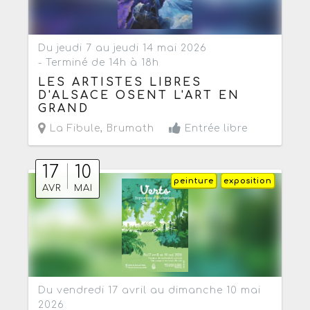
Du jeudi 7 au jeudi 14 mai 2026
- Terminé de 14h à 18h
LES ARTISTES LIBRES
D'ALSACE OSENT L'ART EN
GRAND
La Fibule
,
Brumath
Entrée libre
17
10
peinture
exposition
AVR
MAI
Du vendredi 17 avril au dimanche 10 mai
2026