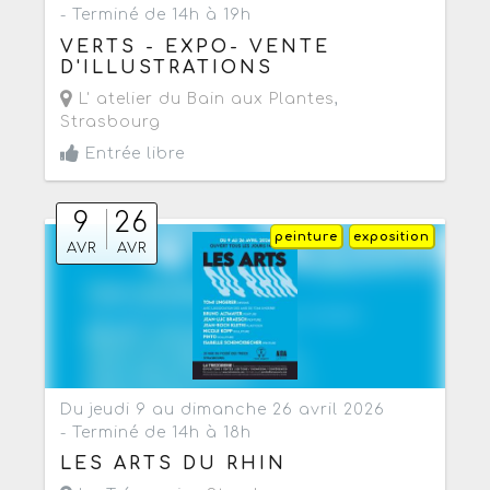
- Terminé de 14h à 19h
VERTS - EXPO- VENTE
D'ILLUSTRATIONS
L' atelier du Bain aux Plantes
,
Strasbourg
Entrée libre
9
26
peinture
exposition
AVR
AVR
Du jeudi 9 au dimanche 26 avril 2026
- Terminé de 14h à 18h
LES ARTS DU RHIN