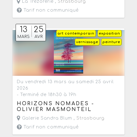
La Trézorerie ,
Strasbourg
Tarif non communiqué
13
25
art contemporain
exposition
MARS
AVR
vernissage
peinture
Du vendredi 13 mars au samedi 25 avril
2026
- Terminé de 18h30 à 19h
HORIZONS NOMADES -
OLIVIER MASMONTEIL
Galerie Sandra Blum ,
Strasbourg
Tarif non communiqué