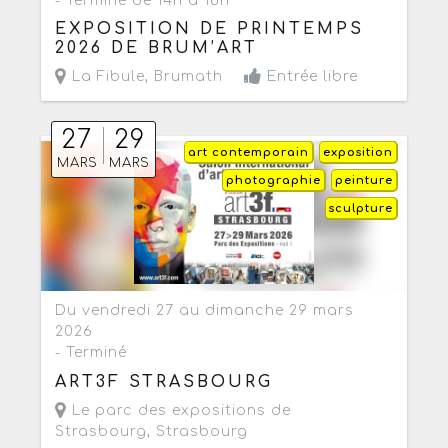
- Terminé de 14h à 18h
EXPOSITION DE PRINTEMPS
2026 DE BRUM’ART
La Fibule
,
Brumath
Entrée libre
27
29
art contemporain
exposition
MARS
MARS
photographie
peinture
sculpture
Du vendredi 27 au dimanche 29 mars
2026
- Terminé
ART3F STRASBOURG
Le parc des expositions de
Strasbourg
,
Strasbourg