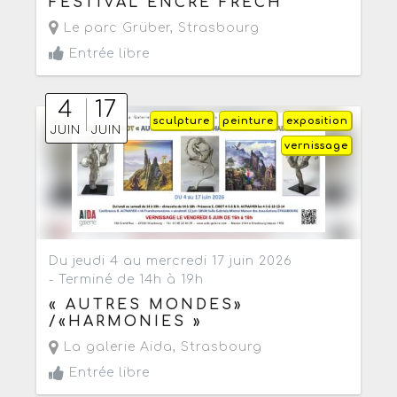
FESTIVAL ENCRE FRÈCH
Le parc Grüber
,
Strasbourg
Entrée libre
4
17
sculpture
peinture
exposition
JUIN
JUIN
vernissage
Du jeudi 4 au mercredi 17 juin 2026
- Terminé de 14h à 19h
« AUTRES MONDES»
/«HARMONIES »
La galerie Aida
,
Strasbourg
Entrée libre