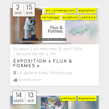
2
15
art contemporain
exposition
AVR
AVR
vernissage
sculpture
peinture
Du jeudi 2 au mercredi 15 avril 2026
- Terminé de 14h à 19h
EXPOSITION « FLUX &
FORMES »
La galerie Aida
,
Strasbourg
Entrée libre
14
13
peinture
exposition
MARS
AVR