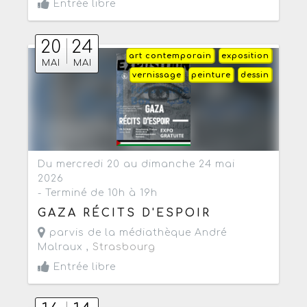
Entrée libre
20
24
art contemporain
exposition
MAI
MAI
vernissage
peinture
dessin
Du mercredi 20 au dimanche 24 mai
2026
- Terminé de 10h à 19h
GAZA RÉCITS D'ESPOIR
parvis de la médiathèque André
Malraux ,
Strasbourg
Entrée libre