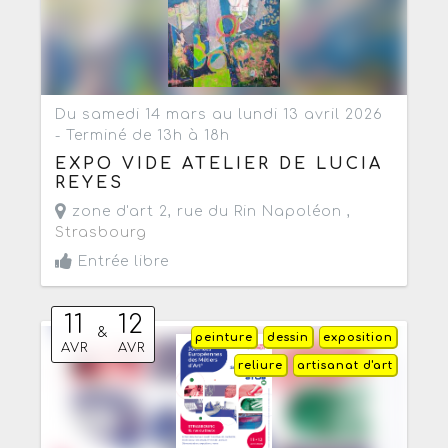
Du samedi 14 mars au lundi 13 avril 2026
- Terminé de 13h à 18h
EXPO VIDE ATELIER DE LUCIA
REYES
zone d'art 2, rue du Rin Napoléon ,
Strasbourg
Entrée libre
11
12
&
peinture
dessin
exposition
AVR
AVR
reliure
artisanat d'art