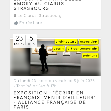
AMORY AU CIARUS
STRASBOURG
Le Ciarus
,
Strasbourg
Entrée libre
23
5
architecture
exposition
MARS
JUIN
dessin
art contemporain
peinture
Du lundi 23 mars au vendredi 5 juin 2026
- Terminé de 14h à 17h
EXPOSITION : "ÉCRIRE EN
FRANÇAIS, VENIR D'AILLEURS"
- ALLIANCE FRANÇAISE DE
PARIS