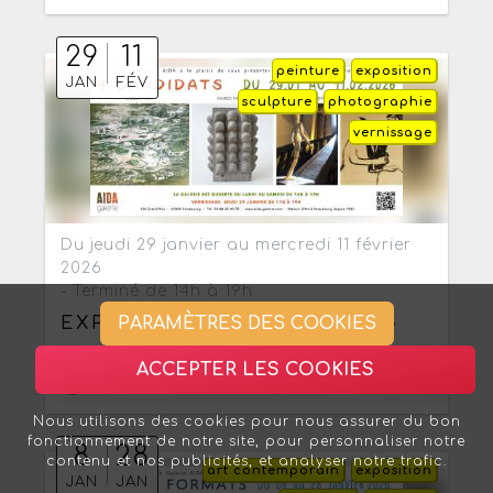
29
11
peinture
exposition
JAN
FÉV
sculpture
photographie
vernissage
Du jeudi 29 janvier au mercredi 11 février
2026
- Terminé de 14h à 19h
PARAMÈTRES DES COOKIES
EXPOSITION « CANDIDATS »
La galerie Aida
,
Strasbourg
ACCEPTER LES COOKIES
Entrée libre
Nous utilisons des cookies pour nous assurer du bon
fonctionnement de notre site, pour personnaliser notre
8
28
contenu et nos publicités, et analyser notre trafic.
art contemporain
exposition
JAN
JAN