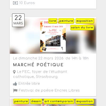
10 Euros
22
livre
peinture
exposition
MARS
salon du livre
Le dimanche 22 mars 2026
de 14h à 18h
MARCHÉ POÉTIQUE
Le FEC, foyer de l'étudiant
catholique
,
Strasbourg
Entrée libre
Festival de poésie Encres Libres
peinture
dessin
art contemporain
exposition