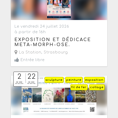
Le vendredi 24 juillet 2026
à partir de 16h
EXPOSITION ET DÉDICACE
META-MORPH-OSE.
La Station
,
Strasbourg
Entrée libre
2
22
sculpture
peinture
exposition
JUIL
JUIL
fil de fer
collage