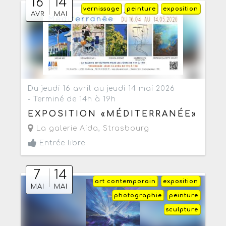
16
14
vernissage
peinture
exposition
AVR
MAI
Du jeudi 16 avril au jeudi 14 mai 2026
- Terminé de 14h à 19h
EXPOSITION «MÉDITERRANÉE»
La galerie Aida
,
Strasbourg
Entrée libre
7
14
art contemporain
exposition
MAI
MAI
photographie
peinture
sculpture