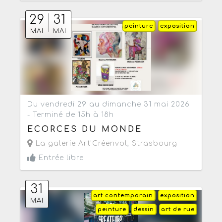
29
31
peinture
exposition
MAI
MAI
Du vendredi 29 au dimanche 31 mai 2026
- Terminé de 15h à 18h
ECORCES DU MONDE
La galerie Art'Créenvol
,
Strasbourg
Entrée libre
31
art contemporain
exposition
MAI
peinture
dessin
art de rue