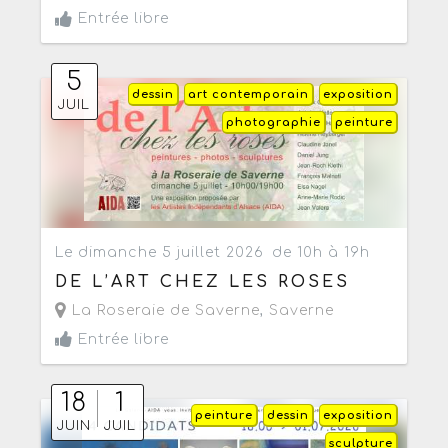
Entrée libre
5
dessin
art contemporain
exposition
JUIL
photographie
peinture
Le dimanche 5 juillet 2026
de 10h à 19h
DE L’ART CHEZ LES ROSES
La Roseraie de Saverne
,
Saverne
Entrée libre
18
1
peinture
dessin
exposition
JUIN
JUIL
sculpture