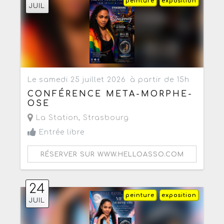
peinture
exposition
JUIL
Le samedi 25 juillet 2026
à partir de 15h
CONFÉRENCE META-MORPHE-
OSE
La Station
,
Strasbourg
Entrée libre
RÉSERVER SUR WWW.HELLOASSO.COM
24
peinture
exposition
JUIL